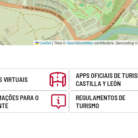
Leaflet
|
Tiles ©
OpenStreetMap
contributors. Geocoding 
APPS OFICIAIS DE TURI
S VIRTUAIS
CASTILLA Y LEÓN
MAÇÕES PARA O
REGULAMENTOS DE
NTE
TURISMO