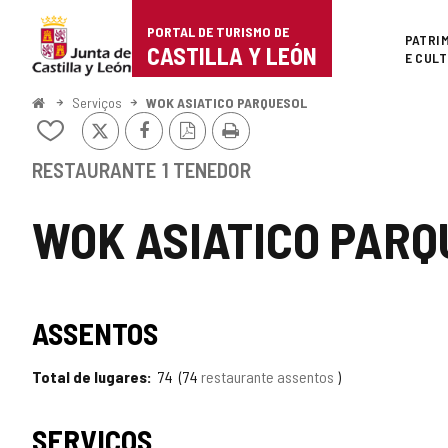
Portal
Ir para o conteúdo
PORTAL DE TURISMO DE
Superi
PATRI
de
CASTILLA Y LEÓN
E CUL
Turismo
Começo
Serviços
WOK ASIATICO PARQUESOL
x
Facebook
Versão
Imprimir
de
Adicionar
PDF
/
Castilla
remover
RESTAURANTE
1 TENEDOR
de
y
meus
WOK ASIATICO PAR
cadernos
León
TIPO
ASSENTOS
Total de lugares
74
74
restaurante assentos
SERVIÇOS