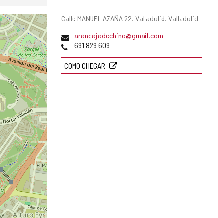
Endereço
Calle MANUEL AZAÑA 22.
Valladolid.
Valladolid
postal
Endereço
arandajadechino@gmail.com
de
Telefones
691 829 609
email
COMO CHEGAR