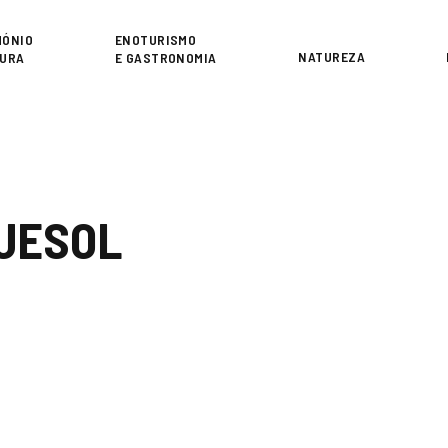
or
MÓNIO
ENOTURISMO
NATUREZA
TURA
E GASTRONOMIA
QUESOL