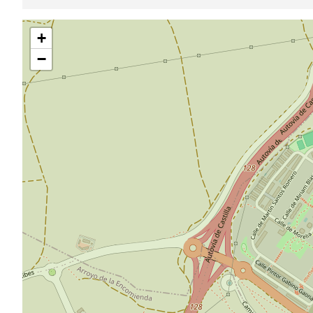
Pular
+
mapa
−