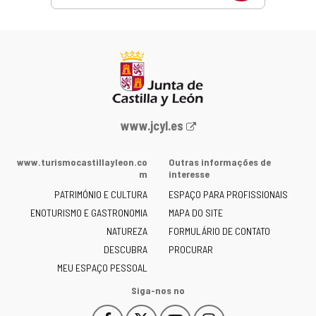
Portal
www.jcyl.es
Web
da
www.turismocastillayleon.co
Outras informações de
Junta
m
interesse
de
PATRIMÓNIO E CULTURA
ESPAÇO PARA PROFISSIONAIS
Castilla
ENOTURISMO E GASTRONOMIA
MAPA DO SITE
y
NATUREZA
FORMULÁRIO DE CONTATO
León
-
DESCUBRA
PROCURAR
MEU ESPAÇO PESSOAL
Siga-nos no