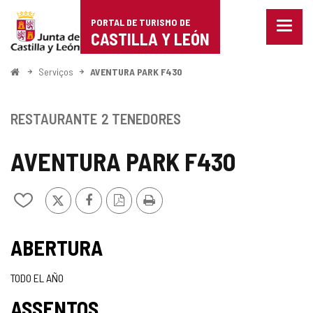
Portal
Ir para o conteúdo
PORTAL DE TURISMO DE
Menu
de
CASTILLA Y LEÓN
fecha
Mostr
Turismo
opçõe
Começo
Serviços
AVENTURA PARK F430
de
de
naveg
Castilla
RESTAURANTE
2 TENEDORES
y
AVENTURA PARK F430
León
x
Facebook
Versão
Imprimir
Adicionar
PDF
/
remover
de
ABERTURA
meus
cadernos
TODO EL AÑO
ASSENTOS