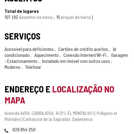
Total de lugares
107
92
assentos na mesa
15
praças da barra
SERVIÇOS
Acessível para deficientes
Cartões de crédito aceitos
Ar
condicionado
Aquecimento
Conexão Internet/Wi-Fi
Garagem
- Estacionamento
Instalado em imóvel com outros usos
Moderno
Telefone
ENDEREÇO E
LOCALIZAÇÃO NO
MAPA
Endereço
Avenida AVDA. CARBAJOSA, 14 (P.I. EL MONTALVO I).
Polígono el
postal
Montalvo (Carbajosa de la Sagrada).
Salamanca
Telefones
629 854 250