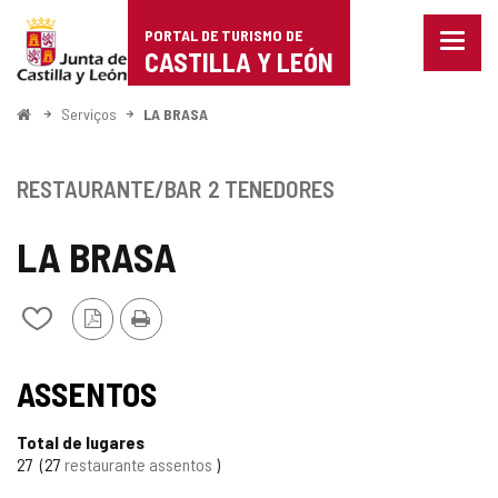
Portal
Ir para o conteúdo
PORTAL DE TURISMO DE
Menu
de
CASTILLA Y LEÓN
fecha
Mostr
Turismo
opçõe
Começo
Serviços
LA BRASA
de
de
naveg
Castilla
RESTAURANTE/BAR
2 TENEDORES
y
LA BRASA
León
Versão
Imprimir
Adicionar
PDF
/
remover
de
ASSENTOS
meus
cadernos
Total de lugares
27
27
restaurante assentos