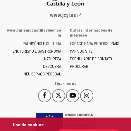
Portal
www.jcyl.es
Web
da
www.turismocastillayleon.co
Outras informações de
Junta
m
interesse
de
PATRIMÓNIO E CULTURA
ESPAÇO PARA PROFISSIONAIS
Castilla
ENOTURISMO E GASTRONOMIA
MAPA DO SITE
y
NATUREZA
FORMULÁRIO DE CONTATO
León
-
DESCUBRA
PROCURAR
MEU ESPAÇO PESSOAL
Siga-nos no
Facebook
X
YouTube
Instagram
Este
Este
Este
Este
enlace
enlace
enlace
enlace
se
se
se
se
abrirá
abrirá
abrirá
abrirá
en
en
en
en
Uso de cookies
una
una
una
una