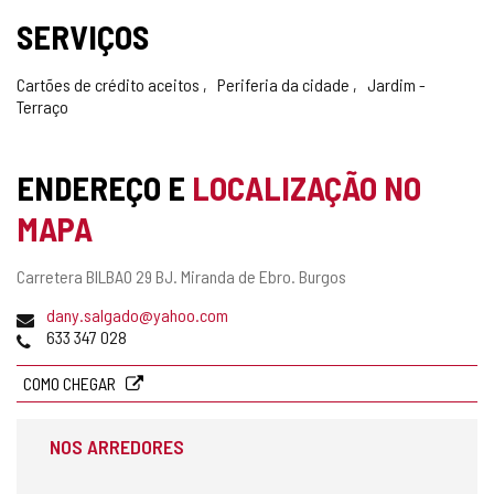
SERVIÇOS
Cartões de crédito aceitos
Periferia da cidade
Jardim -
Terraço
ENDEREÇO E
LOCALIZAÇÃO NO
MAPA
Endereço
Carretera BILBAO 29 BJ.
Miranda de Ebro.
Burgos
postal
Endereço
dany.salgado@yahoo.com
de
Telefones
633 347 028
email
COMO CHEGAR
NOS ARREDORES