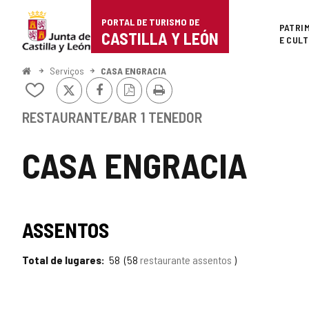
Portal
Ir para o conteúdo
PORTAL DE TURISMO DE
Superi
PATRI
de
CASTILLA Y LEÓN
E CUL
Turismo
Começo
Serviços
CASA ENGRACIA
x
Facebook
Versão
Imprimir
de
Adicionar
PDF
/
Castilla
remover
RESTAURANTE/BAR
1 TENEDOR
de
y
meus
CASA ENGRACIA
cadernos
León
TIPO
ASSENTOS
Total de lugares
58
58
restaurante assentos