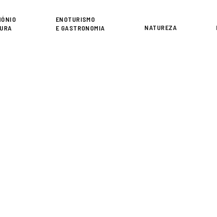
or
MÓNIO
ENOTURISMO
NATUREZA
TURA
E GASTRONOMIA