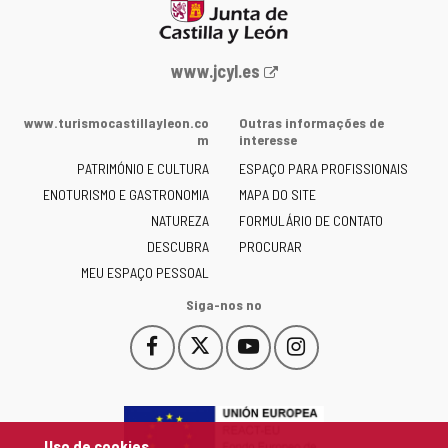
Portal
www.jcyl.es
Web
da
www.turismocastillayleon.co
Outras informações de
Junta
m
interesse
de
PATRIMÓNIO E CULTURA
ESPAÇO PARA PROFISSIONAIS
Castilla
ENOTURISMO E GASTRONOMIA
MAPA DO SITE
y
NATUREZA
FORMULÁRIO DE CONTATO
León
-
DESCUBRA
PROCURAR
MEU ESPAÇO PESSOAL
Siga-nos no
Facebook
X
YouTube
Instagram
Este
Este
Este
Este
enlace
enlace
enlace
enlace
se
se
se
se
abrirá
abrirá
abrirá
abrirá
en
en
en
en
Uso de cookies