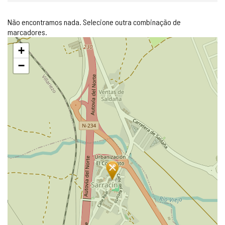
Não encontramos nada. Selecione outra combinação de
marcadores.
Pular
+
mapa
−