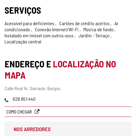
SERVIÇOS
Acessível para deficientes
Cartões de crédito aceitos
Ar
condicionado
Conexão Internet/Wi-Fi
Música de fundo
Instalado em imóvel com outros usos
Jardim - Terraço
Localização central
ENDEREÇO E
LOCALIZAÇÃO NO
MAPA
Endereço
Calle Real 14.
Sarracín.
Burgos
postal
Telefones
628 851 440
COMO CHEGAR
NOS ARREDORES