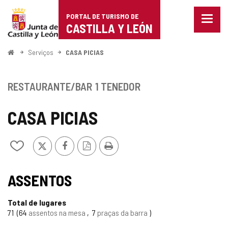
Portal
Ir para o conteúdo
PORTAL DE TURISMO DE
Menu
de
CASTILLA Y LEÓN
fecha
Mostr
Turismo
opçõe
Começo
Serviços
CASA PICIAS
de
de
naveg
Castilla
RESTAURANTE/BAR
1 TENEDOR
y
CASA PICIAS
León
x
Facebook
Versão
Imprimir
Adicionar
PDF
/
remover
TIPO
de
ASSENTOS
meus
cadernos
Total de lugares
71
64
assentos na mesa
7
praças da barra