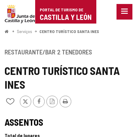
Portal
Ir para o conteúdo
PORTAL DE TURISMO DE
Menu
de
CASTILLA Y LEÓN
fecha
Mostr
Turismo
opçõe
Começo
Serviços
CENTRO TURÍSTICO SANTA INES
de
de
naveg
Castilla
RESTAURANTE/BAR
2 TENEDORES
y
CENTRO TURÍSTICO SANTA
León
INES
x
Facebook
Versão
Imprimir
Adicionar
PDF
/
remover
TIPO
de
ASSENTOS
meus
cadernos
Total de lugares