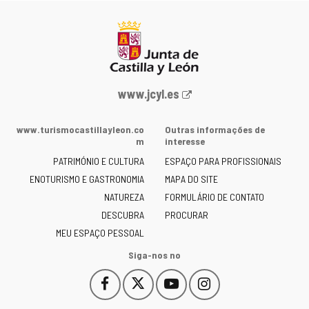
Portal
www.jcyl.es
Web
da
www.turismocastillayleon.co
Outras informações de
Junta
m
interesse
de
PATRIMÓNIO E CULTURA
ESPAÇO PARA PROFISSIONAIS
Castilla
ENOTURISMO E GASTRONOMIA
MAPA DO SITE
y
NATUREZA
FORMULÁRIO DE CONTATO
León
-
DESCUBRA
PROCURAR
MEU ESPAÇO PESSOAL
Siga-nos no
Facebook
X
YouTube
Instagram
Este
Este
Este
Este
enlace
enlace
enlace
enlace