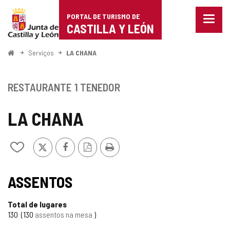
Portal
Ir para o conteúdo
PORTAL DE TURISMO DE
Menu
de
CASTILLA Y LEÓN
fecha
Mostr
Turismo
opçõe
Começo
Serviços
LA CHANA
de
de
naveg
Castilla
RESTAURANTE
1 TENEDOR
y
LA CHANA
León
x
Facebook
Versão
Imprimir
Adicionar
PDF
/
remover
de
ASSENTOS
meus
cadernos
Total de lugares
130
130
assentos na mesa