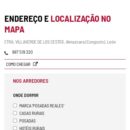
ENDEREÇO E
LOCALIZAÇÃO NO
MAPA
Endereço
CTRA. VILLAVERDE DE LOS CESTOS.
Almazcara (Congosto).
León
postal
Telefones
987 519 320
COMO CHEGAR
NOS ARREDORES
ONDE DORMIR
MARCA 'POSADAS REALES'
CASAS RURAIS
POSADAS
HOTÉIS RURAIS