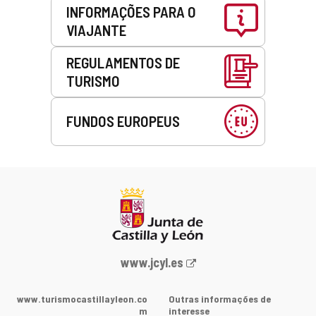
INFORMAÇÕES PARA O
VIAJANTE
REGULAMENTOS DE
TURISMO
FUNDOS EUROPEUS
Portal
www.jcyl.es
Web
da
www.turismocastillayleon.co
Outras informações de
Junta
m
interesse