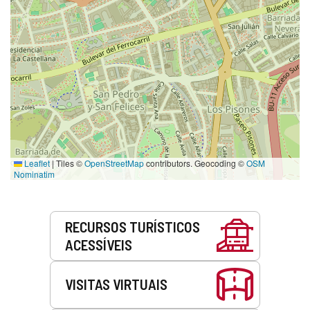
Leaflet
|
Tiles ©
OpenStreetMap
contributors. Geocoding ©
OSM
Nominatim
Serviços
RECURSOS TURÍSTICOS
ACESSÍVEIS
VISITAS VIRTUAIS