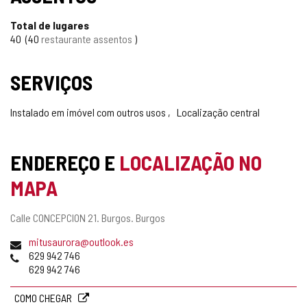
Total de lugares
40
40
restaurante assentos
SERVIÇOS
Instalado em imóvel com outros usos
Localização central
ENDEREÇO E
LOCALIZAÇÃO NO
MAPA
Endereço
Calle CONCEPCION 21.
Burgos.
Burgos
postal
Endereço
mitusaurora@outlook.es
de
Telefones
629 942 746
email
629 942 746
COMO CHEGAR