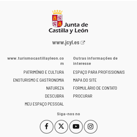
Portal
www.jcyl.es
Web
da
www.turismocastillayleon.co
Outras informações de
Junta
m
interesse
de
PATRIMÓNIO E CULTURA
ESPAÇO PARA PROFISSIONAIS
Castilla
ENOTURISMO E GASTRONOMIA
MAPA DO SITE
y
NATUREZA
FORMULÁRIO DE CONTATO
León
-
DESCUBRA
PROCURAR
MEU ESPAÇO PESSOAL
Siga-nos no
Facebook
X
YouTube
Instagram
Este
Este
Este
Este
enlace
enlace
enlace
enlace