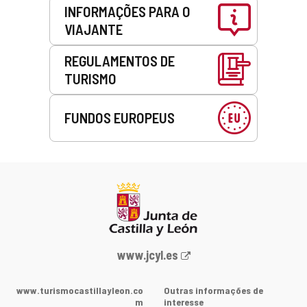
INFORMAÇÕES PARA O
VIAJANTE
REGULAMENTOS DE
TURISMO
FUNDOS EUROPEUS
Portal
www.jcyl.es
Web
da
www.turismocastillayleon.co
Outras informações de
Junta
m
interesse