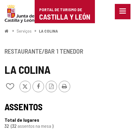
Portal
Ir para o conteúdo
PORTAL DE TURISMO DE
Menu
de
CASTILLA Y LEÓN
fecha
Mostr
Turismo
opçõe
Começo
Serviços
LA COLINA
de
de
naveg
Castilla
RESTAURANTE/BAR
1 TENEDOR
y
LA COLINA
León
x
Facebook
Versão
Imprimir
Adicionar
PDF
/
remover
de
ASSENTOS
meus
cadernos
Total de lugares
32
32
assentos na mesa