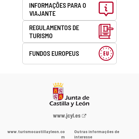
INFORMAÇÕES PARA O
VIAJANTE
REGULAMENTOS DE
TURISMO
FUNDOS EUROPEUS
Portal
www.jcyl.es
Web
da
www.turismocastillayleon.co
Outras informações de
Junta
m
interesse