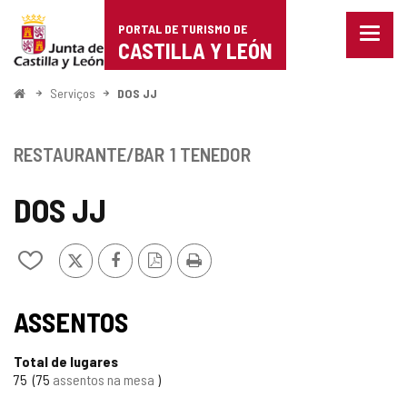
Portal
Ir para o conteúdo
PORTAL DE TURISMO DE
Menu
de
CASTILLA Y LEÓN
fecha
Mostr
Turismo
opçõe
Começo
Serviços
DOS JJ
de
de
naveg
Castilla
RESTAURANTE/BAR
1 TENEDOR
y
DOS JJ
León
x
Facebook
Versão
Imprimir
Adicionar
PDF
/
remover
de
ASSENTOS
meus
cadernos
Total de lugares
75
75
assentos na mesa