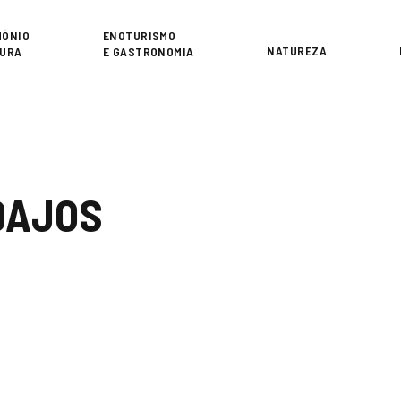
or
MÓNIO
ENOTURISMO
NATUREZA
TURA
E GASTRONOMIA
DAJOS