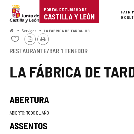
Portal
Ir para o conteúdo
PORTAL DE TURISMO DE
Superi
PATRI
de
CASTILLA Y LEÓN
E CUL
Turismo
Começo
Serviços
LA FÁBRICA DE TARDAJOS
Versão
Imprimir
de
Adicionar
PDF
/
Castilla
remover
RESTAURANTE/BAR
1 TENEDOR
de
y
meus
LA FÁBRICA DE TAR
cadernos
León
ABERTURA
ABIERTO: TODO EL AÑO
ASSENTOS