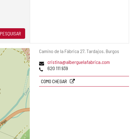
PESQUISAR
Endereço
Camino de la Fábrica 27.
Tardajos.
Burgos
postal
Endereço
cristina@alberguelafabrica.com
de
Telefones
620 111 939
email
COMO CHEGAR