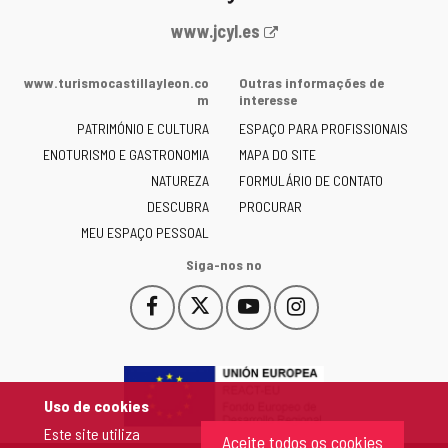
Portal
www.jcyl.es
Web
da
www.turismocastillayleon.co
Outras informações de
Junta
m
interesse
de
PATRIMÓNIO E CULTURA
ESPAÇO PARA PROFISSIONAIS
Castilla
ENOTURISMO E GASTRONOMIA
MAPA DO SITE
y
NATUREZA
FORMULÁRIO DE CONTATO
León
-
DESCUBRA
PROCURAR
MEU ESPAÇO PESSOAL
Siga-nos no
Facebook
X
YouTube
Instagram
Este
Este
Este
Este
enlace
enlace
enlace
enlace
se
se
se
se
abrirá
abrirá
abrirá
abrirá
en
en
en
en
Uso de cookies
una
una
una
una
Este site utiliza
ventana
ventana
ventana
ventana
Aceite todos os cookies