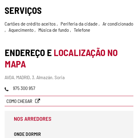
SERVIÇOS
Cartões de crédito aceitos
Periferia da cidade
Ar condicionado
Aquecimento
Música de fundo
Telefone
ENDEREÇO E
LOCALIZAÇÃO NO
MAPA
Endereço
AVDA. MADRID, 3.
Almazán.
Soria
postal
Telefones
975 300 957
COMO CHEGAR
NOS ARREDORES
ONDE DORMIR