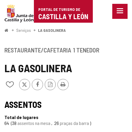
Portal
Ir para o conteúdo
PORTAL DE TURISMO DE
Menu
de
CASTILLA Y LEÓN
fecha
Mostr
Turismo
opçõe
Começo
Serviços
LA GASOLINERA
de
de
naveg
Castilla
RESTAURANTE/CAFETARIA
1 TENEDOR
y
LA GASOLINERA
León
x
Facebook
Versão
Imprimir
Adicionar
PDF
/
remover
de
ASSENTOS
meus
cadernos
Total de lugares
64
38
assentos na mesa
26
praças da barra