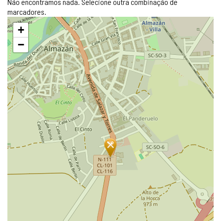
Não encontramos nada. Selecione outra combinação de
marcadores.
Pular
+
mapa
−