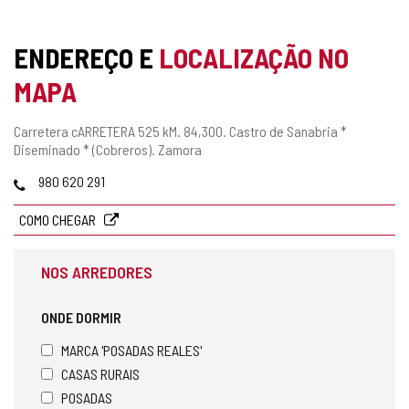
ENDEREÇO E
LOCALIZAÇÃO NO
MAPA
Endereço
Carretera cARRETERA 525 kM. 84,300.
Castro de Sanabria *
postal
Diseminado * (Cobreros).
Zamora
Telefones
980 620 291
COMO CHEGAR
NOS ARREDORES
ONDE DORMIR
MARCA 'POSADAS REALES'
CASAS RURAIS
POSADAS