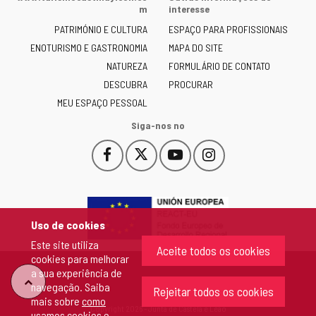
Junta
m
interesse
de
PATRIMÓNIO E CULTURA
ESPAÇO PARA PROFISSIONAIS
Castilla
ENOTURISMO E GASTRONOMIA
MAPA DO SITE
y
NATUREZA
FORMULÁRIO DE CONTATO
León
-
DESCUBRA
PROCURAR
MEU ESPAÇO PESSOAL
Siga-nos no
Facebook
X
YouTube
Instagram
Este
Este
Este
Este
enlace
enlace
enlace
enlace
se
se
se
se
abrirá
abrirá
abrirá
abrirá
en
en
en
en
Uso de cookies
una
una
una
una
Este site utiliza
ventana
ventana
ventana
ventana
Aceite todos os cookies
cookies para melhorar
nueva.
nueva.
nueva.
nueva.
a sua experiência de
"Voltar
navegação. Saiba
Rejeitar todos os cookies
mais sobre
como
Copyright 2026 - Junta de Castela e Leão
usamos cookies e
ao