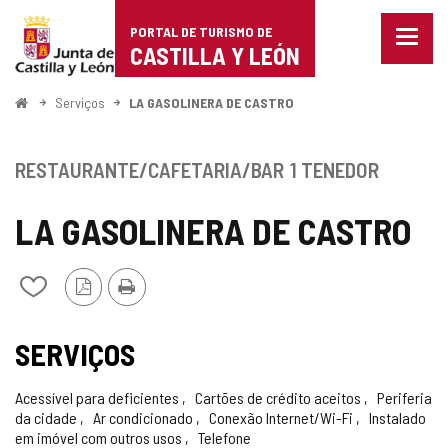
Portal
Ir para o conteúdo
PORTAL DE TURISMO DE
Menu
de
CASTILLA Y LEÓN
fecha
Mostr
Turismo
opçõe
Começo
Serviços
LA GASOLINERA DE CASTRO
de
de
naveg
Castilla
RESTAURANTE/CAFETARIA/BAR
1 TENEDOR
y
LA GASOLINERA DE CASTRO
León
Versão
Imprimir
Adicionar
PDF
/
remover
de
SERVIÇOS
meus
cadernos
Acessível para deficientes
Cartões de crédito aceitos
Periferia
da cidade
Ar condicionado
Conexão Internet/Wi-Fi
Instalado
em imóvel com outros usos
Telefone