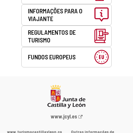
INFORMAÇÕES PARA O
VIAJANTE
REGULAMENTOS DE
TURISMO
FUNDOS EUROPEUS
Portal
www.jcyl.es
Web
da
www.turismocastillayleon.co
Outras informações de