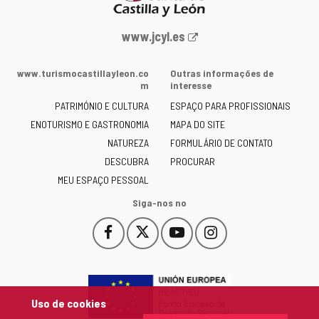
Portal
www.jcyl.es
Web
da
www.turismocastillayleon.co
Outras informações de
Junta
m
interesse
de
PATRIMÓNIO E CULTURA
ESPAÇO PARA PROFISSIONAIS
Castilla
ENOTURISMO E GASTRONOMIA
MAPA DO SITE
y
NATUREZA
FORMULÁRIO DE CONTATO
León
-
DESCUBRA
PROCURAR
MEU ESPAÇO PESSOAL
Siga-nos no
Facebook
X
YouTube
Instagram
Este
Este
Este
Este
enlace
enlace
enlace
enlace
se
se
se
se
abrirá
abrirá
abrirá
abrirá
en
en
en
en
Uso de cookies
una
una
una
una