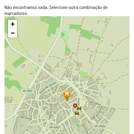
Não encontramos nada. Selecione outra combinação de
marcadores.
Pular
+
mapa
−