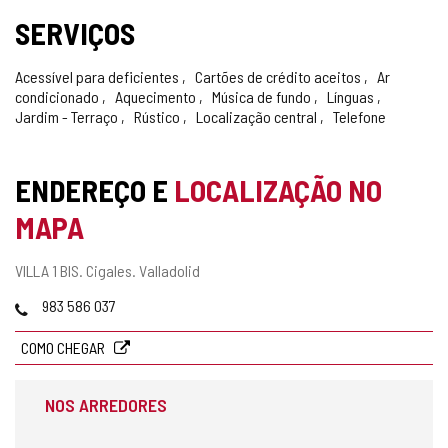
SERVIÇOS
Acessível para deficientes
Cartões de crédito aceitos
Ar
condicionado
Aquecimento
Música de fundo
Línguas
Jardim - Terraço
Rústico
Localização central
Telefone
ENDEREÇO E
LOCALIZAÇÃO NO
MAPA
Endereço
VILLA 1 BIS.
Cigales.
Valladolid
postal
Telefones
983 586 037
COMO CHEGAR
NOS ARREDORES