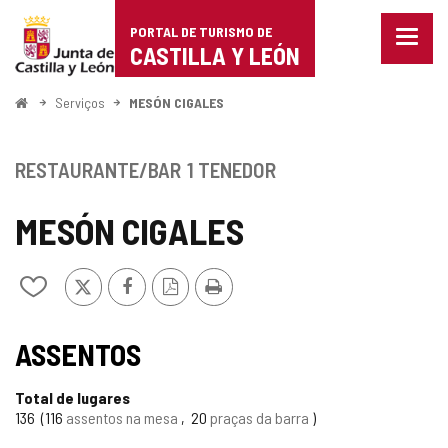
Portal
Ir para o conteúdo
PORTAL DE TURISMO DE
Menu
de
CASTILLA Y LEÓN
fecha
Mostr
Turismo
opçõe
Começo
Serviços
MESÓN CIGALES
de
de
naveg
Castilla
RESTAURANTE/BAR
1 TENEDOR
y
MESÓN CIGALES
León
x
Facebook
Versão
Imprimir
Adicionar
PDF
/
remover
de
ASSENTOS
meus
cadernos
Total de lugares
136
116
assentos na mesa
20
praças da barra