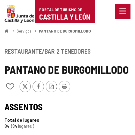
Portal
Ir para o conteúdo
PORTAL DE TURISMO DE
Menu
de
CASTILLA Y LEÓN
fecha
Mostr
Turismo
opçõe
Começo
Serviços
PANTANO DE BURGOMILLODO
de
de
naveg
Castilla
RESTAURANTE/BAR
2 TENEDORES
y
PANTANO DE BURGOMILLODO
León
x
Facebook
Versão
Imprimir
Adicionar
PDF
/
remover
de
ASSENTOS
meus
cadernos
Total de lugares
84
84
lugares