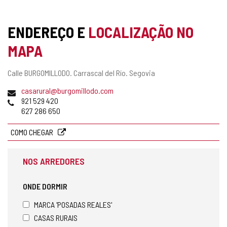
ENDEREÇO E
LOCALIZAÇÃO NO
MAPA
Endereço
Calle BURGOMILLODO.
Carrascal del Río.
Segovia
postal
Endereço
casarural@burgomillodo.com
de
Telefones
921 529 420
email
627 286 650
COMO CHEGAR
NOS ARREDORES
ONDE DORMIR
MARCA 'POSADAS REALES'
CASAS RURAIS