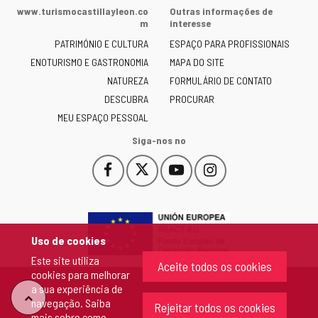
da
www.turismocastillayleon.co
Outras informações de
Junta
m
interesse
de
PATRIMÓNIO E CULTURA
ESPAÇO PARA PROFISSIONAIS
Castilla
ENOTURISMO E GASTRONOMIA
MAPA DO SITE
y
NATUREZA
FORMULÁRIO DE CONTATO
León
-
DESCUBRA
PROCURAR
MEU ESPAÇO PESSOAL
Siga-nos no
Facebook
X
YouTube
Instagram
Este
Este
Este
Este
enlace
enlace
enlace
enlace
se
se
se
se
abrirá
abrirá
abrirá
abrirá
en
en
en
en
Uso de cookies
una
una
una
una
Este site utiliza
ventana
ventana
ventana
ventana
Aceite todos os cookies
cookies para melhorar
nueva.
nueva.
nueva.
nueva.
a sua experiência de
"Voltar
navegação. Saiba
Rejeitar todos os cookies
mais sobre
como