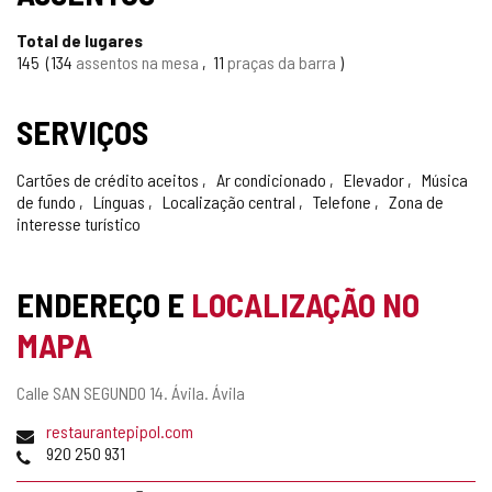
Total de lugares
145
134
assentos na mesa
11
praças da barra
SERVIÇOS
Cartões de crédito aceitos
Ar condicionado
Elevador
Música
de fundo
Línguas
Localização central
Telefone
Zona de
interesse turístico
ENDEREÇO E
LOCALIZAÇÃO NO
MAPA
Endereço
Calle SAN SEGUNDO 14.
Ávila.
Ávila
postal
Endereço
restaurantepipol.com
de
Telefones
920 250 931
email