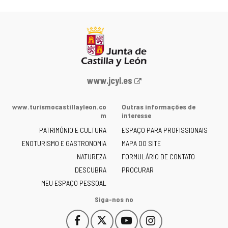
Portal
www.jcyl.es
Web
da
www.turismocastillayleon.co
Outras informações de
Junta
m
interesse
de
PATRIMÓNIO E CULTURA
ESPAÇO PARA PROFISSIONAIS
Castilla
ENOTURISMO E GASTRONOMIA
MAPA DO SITE
y
NATUREZA
FORMULÁRIO DE CONTATO
León
-
DESCUBRA
PROCURAR
MEU ESPAÇO PESSOAL
Siga-nos no
Facebook
X
YouTube
Instagram
Este
Este
Este
Este