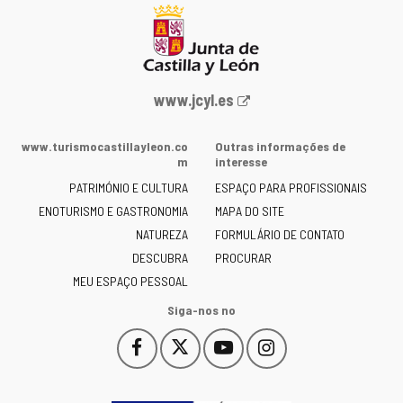
Portal
www.jcyl.es
Web
da
www.turismocastillayleon.co
Outras informações de
Junta
m
interesse
de
PATRIMÓNIO E CULTURA
ESPAÇO PARA PROFISSIONAIS
Castilla
ENOTURISMO E GASTRONOMIA
MAPA DO SITE
y
NATUREZA
FORMULÁRIO DE CONTATO
León
-
DESCUBRA
PROCURAR
MEU ESPAÇO PESSOAL
Siga-nos no
Facebook
X
YouTube
Instagram
Este
Este
Este
Este
enlace
enlace
enlace
enlace
se
se
se
se