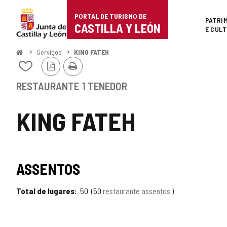
Portal
Ir para o conteúdo
PORTAL DE TURISMO DE
Superi
PATRI
de
CASTILLA Y LEÓN
E CUL
Turismo
Começo
Serviços
KING FATEH
Versão
Imprimir
de
Adicionar
PDF
/
Castilla
remover
RESTAURANTE
1 TENEDOR
de
y
meus
KING FATEH
cadernos
León
TIPO
ASSENTOS
Total de lugares
50
50
restaurante assentos