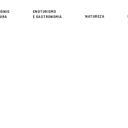
or
MÓNIO
ENOTURISMO
NATUREZA
TURA
E GASTRONOMIA