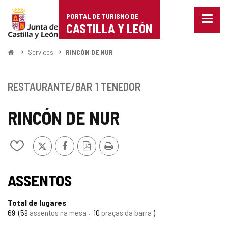
Portal
Ir para o conteúdo
PORTAL DE TURISMO DE
Menu
de
CASTILLA Y LEÓN
fecha
Mostr
Turismo
opçõe
Começo
Serviços
RINCÓN DE NUR
de
de
naveg
Castilla
RESTAURANTE/BAR
1 TENEDOR
y
RINCÓN DE NUR
León
x
Facebook
Versão
Imprimir
Adicionar
PDF
/
remover
de
ASSENTOS
meus
cadernos
Total de lugares
69
59
assentos na mesa
10
praças da barra