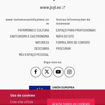
Portal
www.jcyl.es
Web
da
www.turismocastillayleon.co
Outras informações de
Junta
m
interesse
de
PATRIMÓNIO E CULTURA
ESPAÇO PARA PROFISSIONAIS
Castilla
ENOTURISMO E GASTRONOMIA
MAPA DO SITE
y
NATUREZA
FORMULÁRIO DE CONTATO
León
-
DESCUBRA
PROCURAR
MEU ESPAÇO PESSOAL
Siga-nos no
Facebook
X
YouTube
Instagram
Este
Este
Este
Este
enlace
enlace
enlace
enlace
se
se
se
se
abrirá
abrirá
abrirá
abrirá
en
en
en
en
Uso de cookies
una
una
una
una
Este site utiliza
ventana
ventana
ventana
ventana
Aceite todos os cookies