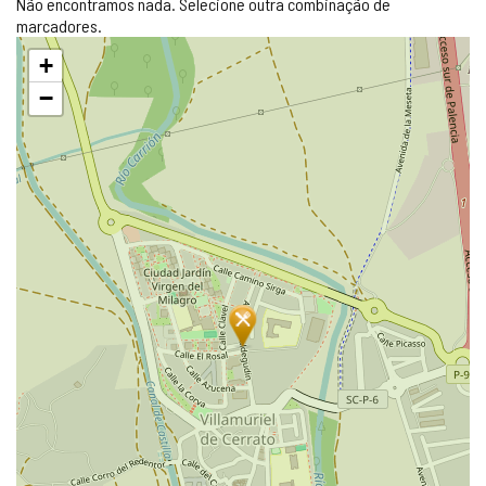
Não encontramos nada. Selecione outra combinação de
marcadores.
Pular
+
mapa
−