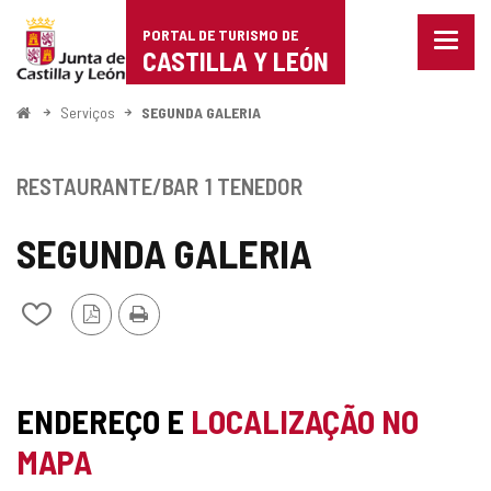
Portal
Ir para o conteúdo
PORTAL DE TURISMO DE
Menu
de
CASTILLA Y LEÓN
fecha
Mostr
Turismo
opçõe
Começo
Serviços
SEGUNDA GALERIA
de
de
naveg
Castilla
RESTAURANTE/BAR
1 TENEDOR
y
SEGUNDA GALERIA
León
Versão
Imprimir
Adicionar
PDF
/
remover
de
meus
ENDEREÇO E
LOCALIZAÇÃO NO
cadernos
MAPA