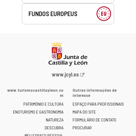
FUNDOS EUROPEUS
Portal
www.jcyl.es
Web
da
www.turismocastillayleon.co
Outras informações de
Junta
m
interesse
de
PATRIMÓNIO E CULTURA
ESPAÇO PARA PROFISSIONAIS
Castilla
ENOTURISMO E GASTRONOMIA
MAPA DO SITE
y
NATUREZA
FORMULÁRIO DE CONTATO
León
-
DESCUBRA
PROCURAR
MEU ESPAÇO PESSOAL