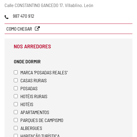
Endereço
Calle CONSTANTINO GANCEDO 17.
Villablino.
León
postal
Telefones
987 470 912
COMO CHEGAR
NOS ARREDORES
ONDE DORMIR
MARCA 'POSADAS REALES'
CASAS RURAIS
POSADAS
HOTÉIS RURAIS
HOTÉIS
APARTAMENTOS
PARQUES DE CAMPISMO
ALBERGUES
HABITAÇÃO TURÍSTICA