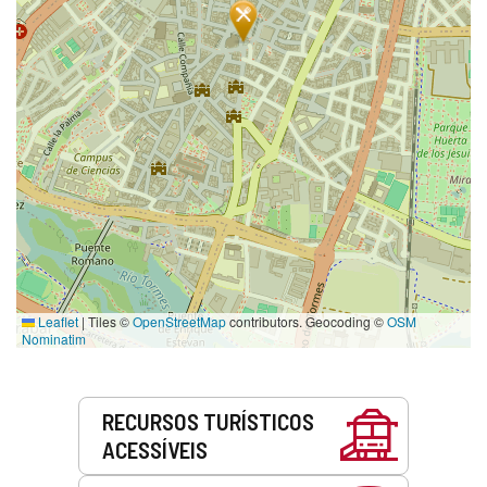
Leaflet
|
Tiles ©
OpenStreetMap
contributors. Geocoding ©
OSM
Nominatim
Serviços
RECURSOS TURÍSTICOS
ACESSÍVEIS