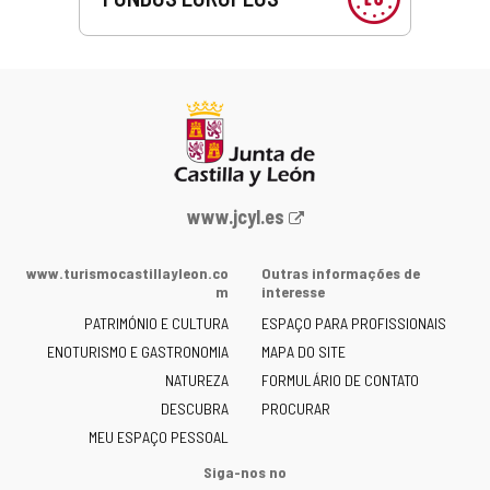
Portal
www.jcyl.es
Web
da
www.turismocastillayleon.co
Outras informações de
Junta
m
interesse
de
PATRIMÓNIO E CULTURA
ESPAÇO PARA PROFISSIONAIS
Castilla
ENOTURISMO E GASTRONOMIA
MAPA DO SITE
y
NATUREZA
FORMULÁRIO DE CONTATO
León
-
DESCUBRA
PROCURAR
MEU ESPAÇO PESSOAL
Siga-nos no