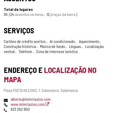
Total de lugares
36
24
assentos na mesa
12
praças da barra
SERVIÇOS
Cartões de crédito aceitos
Ar condicionado
Aquecimento
Construção histórica
Música de fundo
Línguas
Localização
central
Telefone
Zona de interesse turístico
ENDEREÇO E
LOCALIZAÇÃO NO
MAPA
Endereço
Plaza POETA IGLESIAS, 1.
Salamanca.
Salamanca
postal
Endereço
alberto@latentazion.com
de
Pagina
www.latentazion.com
email
web
Telefones
923 262 850