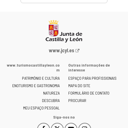
Portal
www.jcyl.es
Web
da
www.turismocastillayleon.co
Outras informações de
Junta
m
interesse
de
PATRIMÓNIO E CULTURA
ESPAÇO PARA PROFISSIONAIS
Castilla
ENOTURISMO E GASTRONOMIA
MAPA DO SITE
y
NATUREZA
FORMULÁRIO DE CONTATO
León
-
DESCUBRA
PROCURAR
MEU ESPAÇO PESSOAL
Siga-nos no