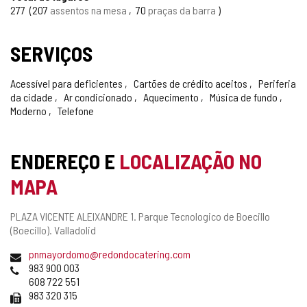
277
207
assentos na mesa
70
praças da barra
SERVIÇOS
Acessível para deficientes
Cartões de crédito aceitos
Periferia
da cidade
Ar condicionado
Aquecimento
Música de fundo
Moderno
Telefone
ENDEREÇO E
LOCALIZAÇÃO NO
MAPA
Endereço
PLAZA VICENTE ALEIXANDRE 1.
Parque Tecnologico de Boecillo
postal
(Boecillo).
Valladolid
Endereço
pnmayordomo@redondocatering.com
de
Telefones
983 900 003
email
608 722 551
Fax
983 320 315