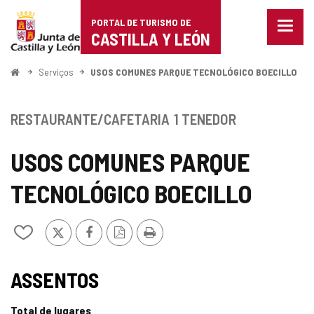
Portal
Ir para o conteúdo
PORTAL DE TURISMO DE
Menu
de
CASTILLA Y LEÓN
fecha
Mostr
Turismo
opçõe
Começo
Serviços
USOS COMUNES PARQUE TECNOLÓGICO BOECILLO
de
de
naveg
Castilla
RESTAURANTE/CAFETARIA
1 TENEDOR
y
USOS COMUNES PARQUE
León
TECNOLÓGICO BOECILLO
x
Facebook
Versão
Imprimir
Adicionar
PDF
/
remover
de
ASSENTOS
meus
cadernos
Total de lugares