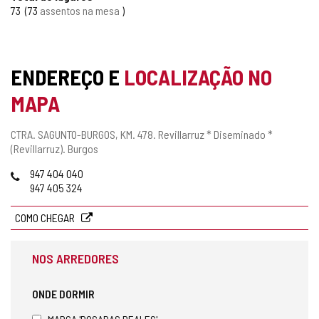
73
73
assentos na mesa
ENDEREÇO E
LOCALIZAÇÃO NO
MAPA
Endereço
CTRA. SAGUNTO-BURGOS, KM. 478.
Revillarruz * Diseminado *
postal
(Revillarruz).
Burgos
Telefones
947 404 040
947 405 324
COMO CHEGAR
NOS ARREDORES
ONDE DORMIR