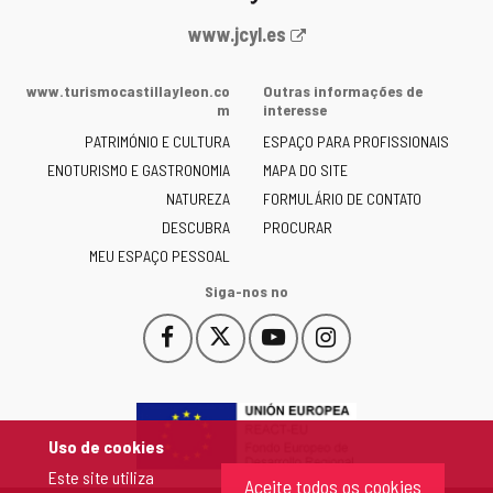
Portal
www.jcyl.es
Web
da
www.turismocastillayleon.co
Outras informações de
Junta
m
interesse
de
PATRIMÓNIO E CULTURA
ESPAÇO PARA PROFISSIONAIS
Castilla
ENOTURISMO E GASTRONOMIA
MAPA DO SITE
y
NATUREZA
FORMULÁRIO DE CONTATO
León
-
DESCUBRA
PROCURAR
MEU ESPAÇO PESSOAL
Siga-nos no
Facebook
X
YouTube
Instagram
Este
Este
Este
Este
enlace
enlace
enlace
enlace
se
se
se
se
abrirá
abrirá
abrirá
abrirá
en
en
en
en
Uso de cookies
una
una
una
una
Este site utiliza
ventana
ventana
ventana
ventana
Aceite todos os cookies