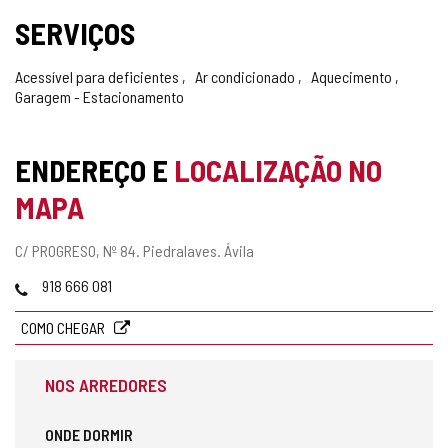
SERVIÇOS
Acessível para deficientes
Ar condicionado
Aquecimento
Garagem - Estacionamento
ENDEREÇO E
LOCALIZAÇÃO NO
MAPA
Endereço
C/ PROGRESO, Nº 84.
Piedralaves.
Ávila
postal
Telefones
918 666 081
COMO CHEGAR
NOS ARREDORES
ONDE DORMIR