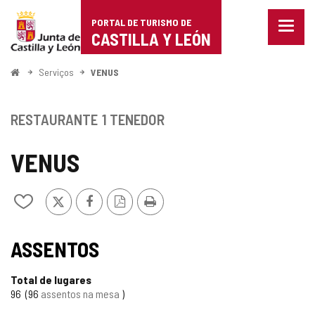
Portal
Ir para o conteúdo
PORTAL DE TURISMO DE
Menu
de
CASTILLA Y LEÓN
fecha
Mostr
Turismo
opçõe
Começo
Serviços
VENUS
de
de
naveg
Castilla
RESTAURANTE
1 TENEDOR
y
VENUS
León
x
Facebook
Versão
Imprimir
Adicionar
PDF
/
remover
de
ASSENTOS
meus
cadernos
Total de lugares
96
96
assentos na mesa