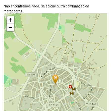
Não encontramos nada. Selecione outra combinação de
marcadores.
Pular
+
mapa
−