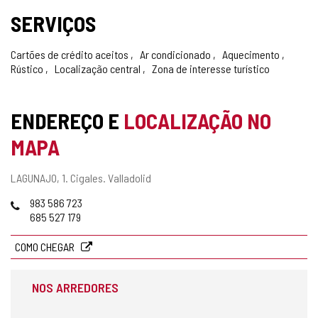
SERVIÇOS
Cartões de crédito aceitos
Ar condicionado
Aquecimento
Rústico
Localização central
Zona de interesse turístico
ENDEREÇO E
LOCALIZAÇÃO NO
MAPA
Endereço
LAGUNAJO, 1.
Cigales.
Valladolid
postal
Telefones
983 586 723
685 527 179
COMO CHEGAR
NOS ARREDORES