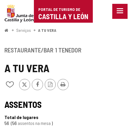
Portal
Ir para o conteúdo
PORTAL DE TURISMO DE
Menu
de
CASTILLA Y LEÓN
fecha
Mostr
Turismo
opçõe
Começo
Serviços
A TU VERA
de
de
naveg
Castilla
RESTAURANTE/BAR
1 TENEDOR
y
A TU VERA
León
x
Facebook
Versão
Imprimir
Adicionar
PDF
/
remover
de
ASSENTOS
meus
cadernos
Total de lugares
56
56
assentos na mesa