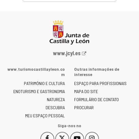
Portal
www.jcyl.es
Web
da
www.turismocastillayleon.co
Outras informações de
Junta
m
interesse
de
PATRIMÓNIO E CULTURA
ESPAÇO PARA PROFISSIONAIS
Castilla
ENOTURISMO E GASTRONOMIA
MAPA DO SITE
y
NATUREZA
FORMULÁRIO DE CONTATO
León
-
DESCUBRA
PROCURAR
MEU ESPAÇO PESSOAL
Siga-nos no
Facebook
X
YouTube
Instagram