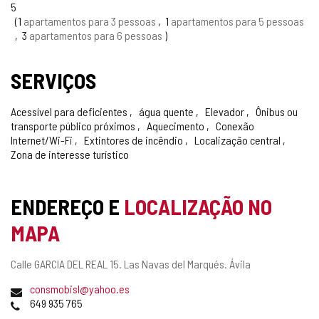
5
1
apartamentos para 3 pessoas
1
apartamentos para 5 pessoas
3
apartamentos para 6 pessoas
SERVIÇOS
Acessível para deficientes
água quente
Elevador
Ônibus ou
transporte público próximos
Aquecimento
Conexão
Internet/Wi-Fi
Extintores de incêndio
Localização central
Zona de interesse turístico
ENDEREÇO E
LOCALIZAÇÃO NO
MAPA
Endereço
Calle GARCIA DEL REAL 15.
Las Navas del Marqués.
Ávila
postal
Endereço
consmobisl@yahoo.es
de
Telefones
649 935 765
email