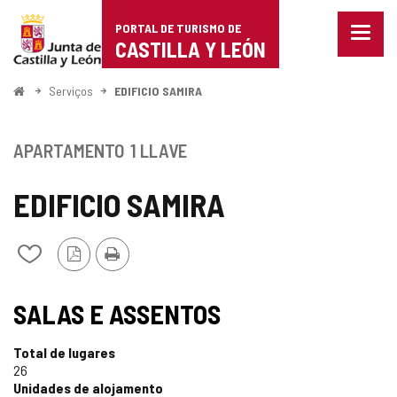
Portal
Ir para o conteúdo
PORTAL DE TURISMO DE
Menu
de
CASTILLA Y LEÓN
fecha
Mostr
Turismo
opçõe
Começo
Serviços
EDIFICIO SAMIRA
de
de
naveg
Castilla
APARTAMENTO
1 LLAVE
y
EDIFICIO SAMIRA
León
Versão
Imprimir
Adicionar
PDF
/
remover
de
SALAS E ASSENTOS
meus
cadernos
Total de lugares
26
Unidades de alojamento