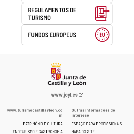
REGULAMENTOS DE
TURISMO
FUNDOS EUROPEUS
Portal
www.jcyl.es
Web
da
www.turismocastillayleon.co
Outras informações de
Junta
m
interesse
de
PATRIMÓNIO E CULTURA
ESPAÇO PARA PROFISSIONAIS
Castilla
ENOTURISMO E GASTRONOMIA
MAPA DO SITE
y