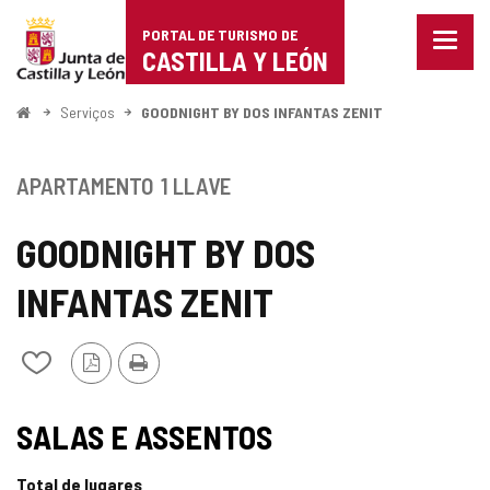
Portal
Ir para o conteúdo
PORTAL DE TURISMO DE
Menu
de
CASTILLA Y LEÓN
fecha
Mostr
Turismo
opçõe
Começo
Serviços
GOODNIGHT BY DOS INFANTAS ZENIT
de
de
naveg
Castilla
APARTAMENTO
1 LLAVE
y
GOODNIGHT BY DOS
León
INFANTAS ZENIT
Versão
Imprimir
Adicionar
PDF
/
remover
de
SALAS E ASSENTOS
meus
cadernos
Total de lugares