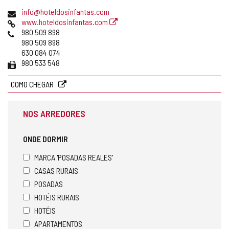
postal
Endereço
info@hoteldosinfantas.com
de
Pagina
www.hoteldosinfantas.com
email
web
Telefones
980 509 898
980 509 898
630 084 074
Fax
980 533 548
COMO CHEGAR
NOS ARREDORES
ONDE DORMIR
MARCA 'POSADAS REALES'
CASAS RURAIS
POSADAS
HOTÉIS RURAIS
HOTÉIS
APARTAMENTOS