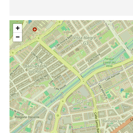
Pular
+
mapa
−