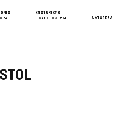
or
MÓNIO
ENOTURISMO
NATUREZA
TURA
E GASTRONOMIA
OSTOL