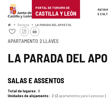
Portal
Ir para o conteúdo
PORTAL DE TURISMO DE
Superi
PATRI
de
CASTILLA Y LEÓN
E CUL
Turismo
Começo
Serviços
LA PARADA DEL APOSTOL
Versão
Imprimir
de
Adicionar
PDF
/
Castilla
remover
APARTAMENTO
2 LLAVES
de
y
meus
LA PARADA DEL AP
cadernos
León
SALAS E ASSENTOS
Total de lugares
8
Unidades de alojamento
2
2
apartamentos para 4 pessoas