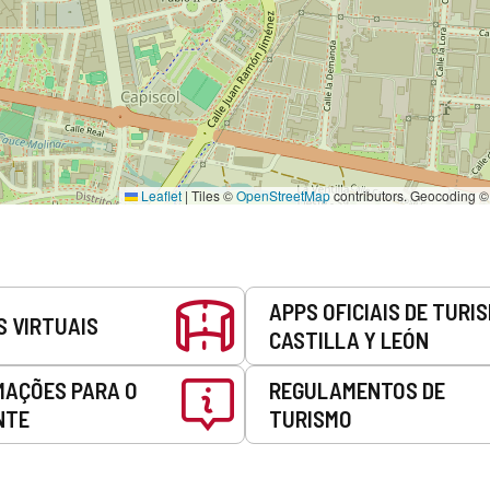
Leaflet
|
Tiles ©
OpenStreetMap
contributors. Geocoding 
APPS OFICIAIS DE TURI
S VIRTUAIS
CASTILLA Y LEÓN
MAÇÕES PARA O
REGULAMENTOS DE
NTE
TURISMO