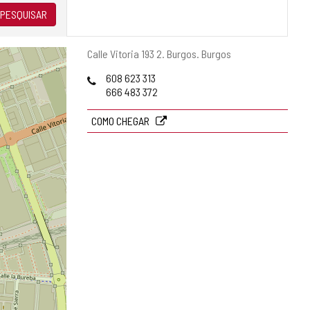
PESQUISAR
Endereço
Calle Vitoria 193 2.
Burgos.
Burgos
postal
Telefones
608 623 313
666 483 372
COMO CHEGAR