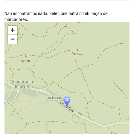
Não encontramos nada. Selecione outra combinação de
marcadores.
Pular
+
mapa
−