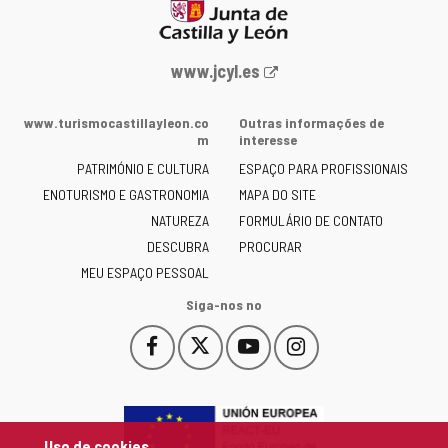
Portal
www.jcyl.es
Web
da
www.turismocastillayleon.co
Outras informações de
Junta
m
interesse
de
PATRIMÓNIO E CULTURA
ESPAÇO PARA PROFISSIONAIS
Castilla
ENOTURISMO E GASTRONOMIA
MAPA DO SITE
y
NATUREZA
FORMULÁRIO DE CONTATO
León
-
DESCUBRA
PROCURAR
MEU ESPAÇO PESSOAL
Siga-nos no
Facebook
X
YouTube
Instagram
Este
Este
Este
Este
enlace
enlace
enlace
enlace
se
se
se
se
abrirá
abrirá
abrirá
abrirá
en
en
en
en
Uso de cookies