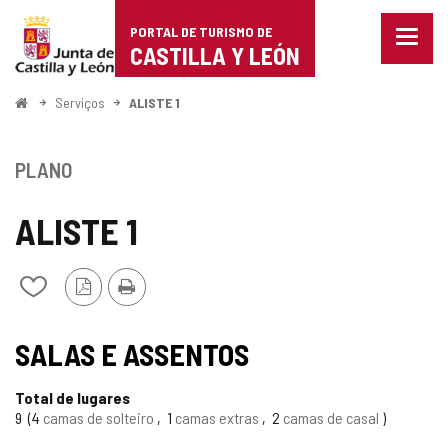
Portal
Ir para o conteúdo
PORTAL DE TURISMO DE
Menu
de
CASTILLA Y LEÓN
fecha
Mostr
Turismo
opçõe
Começo
Serviços
ALISTE 1
de
de
naveg
Castilla
PLANO
y
ALISTE 1
León
Versão
Imprimir
Adicionar
PDF
/
remover
de
SALAS E ASSENTOS
meus
cadernos
Total de lugares
9
4
camas de solteiro
1
camas extras
2
camas de casal