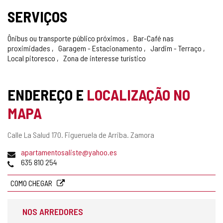
SERVIÇOS
Ônibus ou transporte público próximos
Bar-Café nas
proximidades
Garagem - Estacionamento
Jardim - Terraço
Local pitoresco
Zona de interesse turístico
ENDEREÇO E
LOCALIZAÇÃO NO
MAPA
Endereço
Calle La Salud 170.
Figueruela de Arriba.
Zamora
postal
Endereço
apartamentosaliste@yahoo.es
de
Telefones
635 810 254
email
COMO CHEGAR
NOS ARREDORES