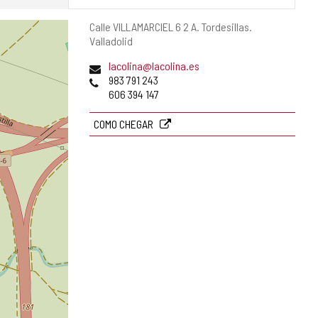
Endereço
Calle VILLAMARCIEL 6 2 A.
Tordesillas.
postal
Valladolid
Endereço
lacolina@lacolina.es
de
Telefones
983 791 243
email
606 394 147
COMO CHEGAR