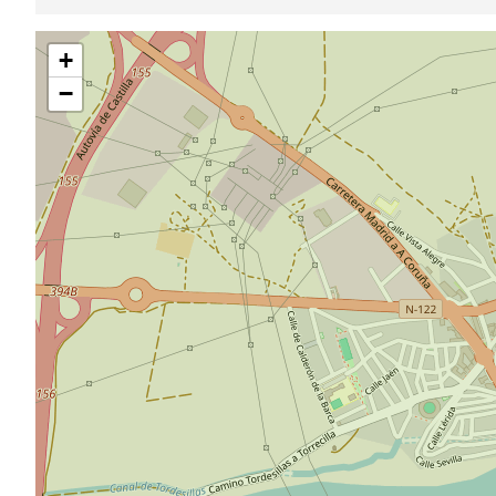
Pular
+
mapa
−