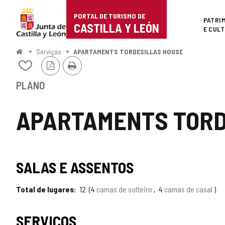
Portal
Ir para o conteúdo
PORTAL DE TURISMO DE
Superi
PATRI
de
CASTILLA Y LEÓN
E CUL
Turismo
Começo
Serviços
APARTAMENTS TORDESILLAS HOUSE
Versão
Imprimir
de
Adicionar
PDF
/
Castilla
remover
PLANO
de
y
meus
APARTAMENTS TORD
cadernos
León
SALAS E ASSENTOS
Total de lugares
12
4
camas de solteiro
4
camas de casal
SERVIÇOS