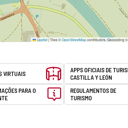
Leaflet
|
Tiles ©
OpenStreetMap
contributors. Geocoding 
APPS OFICIAIS DE TURI
S VIRTUAIS
CASTILLA Y LEÓN
MAÇÕES PARA O
REGULAMENTOS DE
NTE
TURISMO