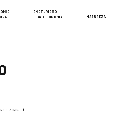
or
MÓNIO
ENOTURISMO
NATUREZA
TURA
E GASTRONOMIA
O
as de casal