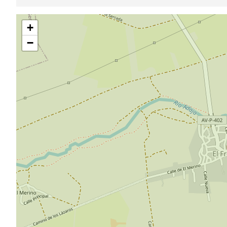
Pular
+
mapa
−