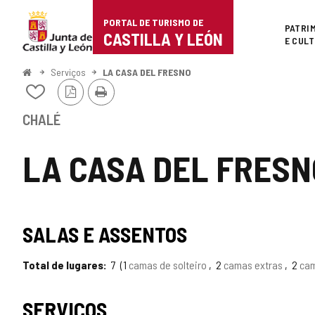
Portal
Ir para o conteúdo
PORTAL DE TURISMO DE
Superi
PATRI
de
CASTILLA Y LEÓN
E CUL
Turismo
Começo
Serviços
LA CASA DEL FRESNO
Versão
Imprimir
de
Adicionar
PDF
/
Castilla
remover
CHALÉ
de
y
meus
LA CASA DEL FRESN
cadernos
León
SALAS E ASSENTOS
Total de lugares
7
1
camas de solteiro
2
camas extras
2
cam
SERVIÇOS