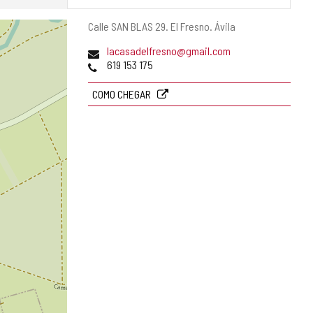
Endereço
Calle SAN BLAS 29.
El Fresno.
Ávila
postal
Endereço
lacasadelfresno@gmail.com
de
Telefones
619 153 175
email
COMO CHEGAR