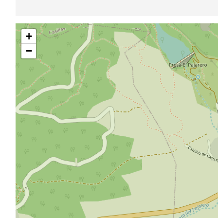
Pular
+
mapa
−