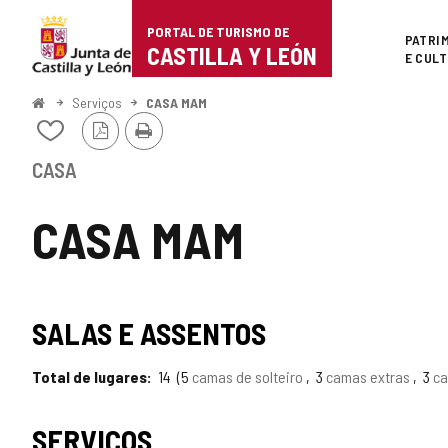
Portal
Ir para o conteúdo
PORTAL DE TURISMO DE
Superi
PATRI
de
CASTILLA Y LEÓN
E CUL
Turismo
Começo
Serviços
CASA MAM
Versão
Imprimir
de
Adicionar
PDF
/
Castilla
remover
CASA
de
y
meus
CASA MAM
cadernos
León
SALAS E ASSENTOS
Total de lugares
14
5
camas de solteiro
3
camas extras
3
ca
SERVIÇOS