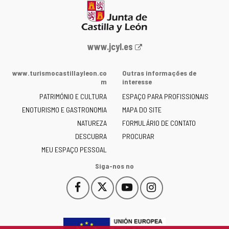
Portal
www.jcyl.es
Web
da
www.turismocastillayleon.co
Outras informações de
Junta
m
interesse
de
PATRIMÓNIO E CULTURA
ESPAÇO PARA PROFISSIONAIS
Castilla
ENOTURISMO E GASTRONOMIA
MAPA DO SITE
y
NATUREZA
FORMULÁRIO DE CONTATO
León
-
DESCUBRA
PROCURAR
MEU ESPAÇO PESSOAL
Siga-nos no
Facebook
X
YouTube
Instagram
Este
Este
Este
Este
enlace
enlace
enlace
enlace
se
se
se
se
abrirá
abrirá
abrirá
abrirá