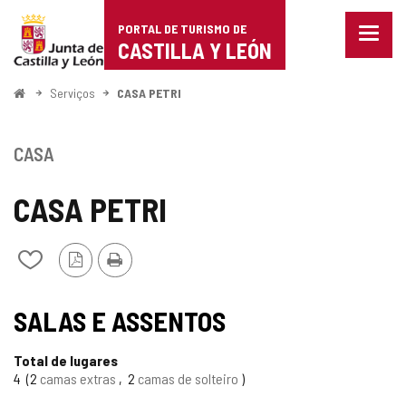
Portal
Ir para o conteúdo
PORTAL DE TURISMO DE
Menu
de
CASTILLA Y LEÓN
fecha
Mostr
Turismo
opçõe
Começo
Serviços
CASA PETRI
de
de
naveg
Castilla
CASA
y
CASA PETRI
León
Versão
Imprimir
Adicionar
PDF
/
remover
de
SALAS E ASSENTOS
meus
cadernos
Total de lugares
4
2
camas extras
2
camas de solteiro