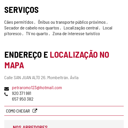
SERVIÇOS
Cães permitidos
Ônibus ou transporte público próximos
Secador de cabelo nos quartos
Localização central
Local
pitoresco
TV no quarto
Zona de interesse turístico
ENDEREÇO E
LOCALIZAÇÃO NO
MAPA
Endereço
Calle SAN JUAN ALTO 26.
Mombeltrán.
Ávila
postal
Endereço
petraromo123@hotmail.com
de
Telefones
920 371 981
email
657 950 382
COMO CHEGAR
NOS ARREDORES