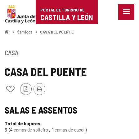
Portal
Ir para o conteúdo
PORTAL DE TURISMO DE
Menu
de
CASTILLA Y LEÓN
fecha
Mostr
Turismo
opçõe
Começo
Serviços
CASA DEL PUENTE
de
de
naveg
Castilla
CASA
y
CASA DEL PUENTE
León
Versão
Imprimir
Adicionar
PDF
/
remover
de
SALAS E ASSENTOS
meus
cadernos
Total de lugares
6
4
camas de solteiro
1
camas de casal