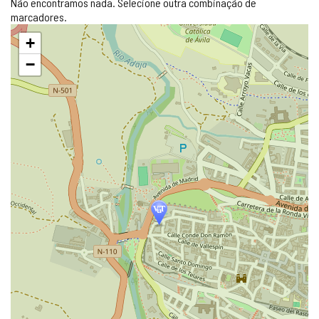
Não encontramos nada. Selecione outra combinação de
marcadores.
Pular
+
mapa
−