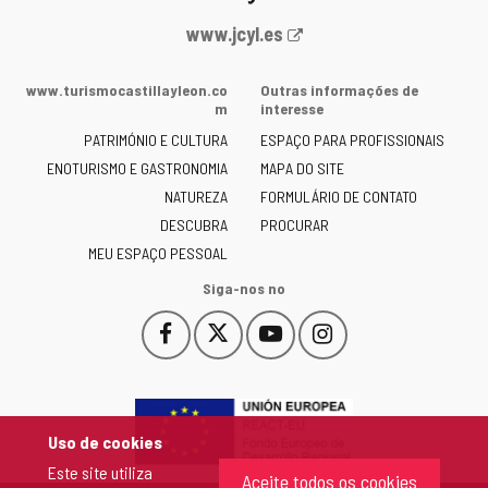
Portal
www.jcyl.es
Web
da
www.turismocastillayleon.co
Outras informações de
Junta
m
interesse
de
PATRIMÓNIO E CULTURA
ESPAÇO PARA PROFISSIONAIS
Castilla
ENOTURISMO E GASTRONOMIA
MAPA DO SITE
y
NATUREZA
FORMULÁRIO DE CONTATO
León
-
DESCUBRA
PROCURAR
MEU ESPAÇO PESSOAL
Siga-nos no
Facebook
X
YouTube
Instagram
Este
Este
Este
Este
enlace
enlace
enlace
enlace
se
se
se
se
abrirá
abrirá
abrirá
abrirá
en
en
en
en
Uso de cookies
una
una
una
una
Este site utiliza
ventana
ventana
ventana
ventana
Aceite todos os cookies