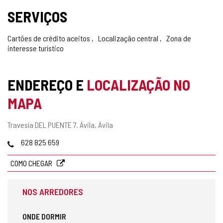
SERVIÇOS
Cartões de crédito aceitos
Localização central
Zona de
interesse turístico
ENDEREÇO E
LOCALIZAÇÃO NO
MAPA
Endereço
Travesía DEL PUENTE 7.
Ávila.
Ávila
postal
Telefones
628 825 659
COMO CHEGAR
NOS ARREDORES
ONDE DORMIR