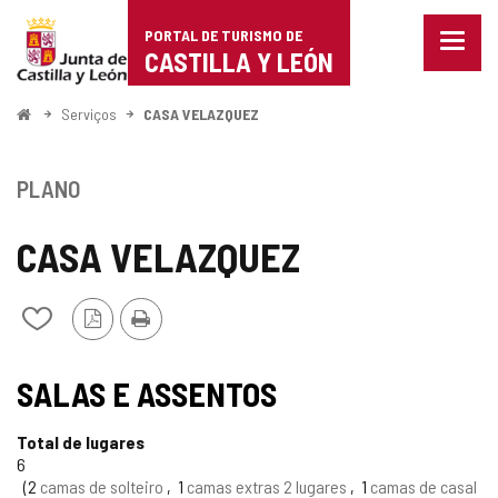
Portal
Ir para o conteúdo
PORTAL DE TURISMO DE
Menu
de
CASTILLA Y LEÓN
fecha
Mostr
Turismo
opçõe
Começo
Serviços
CASA VELAZQUEZ
de
de
naveg
Castilla
PLANO
y
CASA VELAZQUEZ
León
Versão
Imprimir
Adicionar
PDF
/
remover
de
SALAS E ASSENTOS
meus
cadernos
Total de lugares
6
2
camas de solteiro
1
camas extras 2 lugares
1
camas de casal