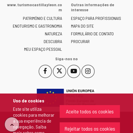
da
www.turismocastillayleon.co
Outras informações de
Junta
m
interesse
de
PATRIMÓNIO E CULTURA
ESPAÇO PARA PROFISSIONAIS
Castilla
ENOTURISMO E GASTRONOMIA
MAPA DO SITE
y
NATUREZA
FORMULÁRIO DE CONTATO
León
-
DESCUBRA
PROCURAR
MEU ESPAÇO PESSOAL
Siga-nos no
Facebook
X
YouTube
Instagram
Este
Este
Este
Este
enlace
enlace
enlace
enlace
se
se
se
se
abrirá
abrirá
abrirá
abrirá
en
en
en
en
Uso de cookies
una
una
una
una
Este site utiliza
ventana
ventana
ventana
ventana
Aceite todos os cookies
cookies para melhorar
nueva.
nueva.
nueva.
nueva.
a sua experiência de
"Voltar
navegação. Saiba
Rejeitar todos os cookies
mais sobre
como