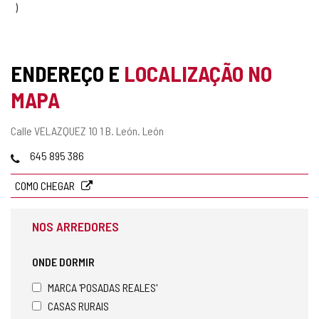
ENDEREÇO E
LOCALIZAÇÃO NO
MAPA
Endereço
Calle VELAZQUEZ 10 1 B.
León.
León
postal
Telefones
645 895 386
COMO CHEGAR
NOS ARREDORES
ONDE DORMIR
MARCA 'POSADAS REALES'
CASAS RURAIS