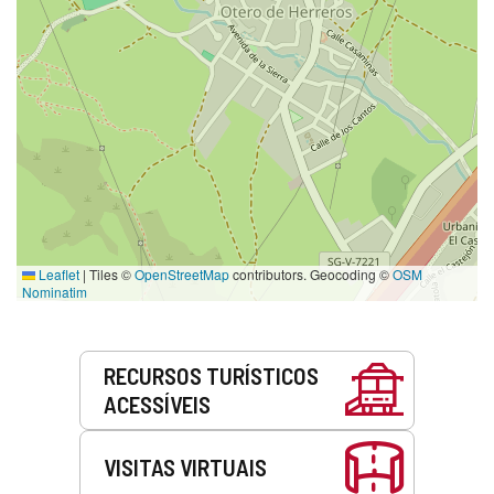
Leaflet
|
Tiles ©
OpenStreetMap
contributors. Geocoding ©
OSM
Nominatim
Serviços
RECURSOS TURÍSTICOS
ACESSÍVEIS
VISITAS VIRTUAIS