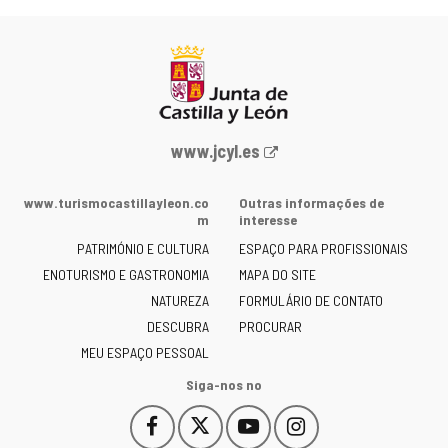
Portal
www.jcyl.es
Web
da
www.turismocastillayleon.co
Outras informações de
Junta
m
interesse
de
PATRIMÓNIO E CULTURA
ESPAÇO PARA PROFISSIONAIS
Castilla
ENOTURISMO E GASTRONOMIA
MAPA DO SITE
y
NATUREZA
FORMULÁRIO DE CONTATO
León
-
DESCUBRA
PROCURAR
MEU ESPAÇO PESSOAL
Siga-nos no
Facebook
X
YouTube
Instagram
Este
Este
Este
Este