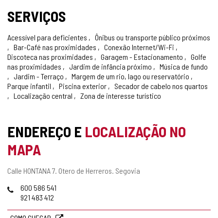
SERVIÇOS
Acessível para deficientes
Ônibus ou transporte público próximos
Bar-Café nas proximidades
Conexão Internet/Wi-Fi
Discoteca nas proximidades
Garagem - Estacionamento
Golfe
nas proximidades
Jardim de infância próximo
Música de fundo
Jardim - Terraço
Margem de um rio, lago ou reservatório
Parque infantil
Piscina exterior
Secador de cabelo nos quartos
Localização central
Zona de interesse turístico
ENDEREÇO E
LOCALIZAÇÃO NO
MAPA
Endereço
Calle HONTANA 7.
Otero de Herreros.
Segovia
postal
Telefones
600 586 541
921 483 412
COMO CHEGAR