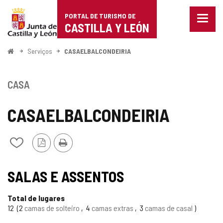
Portal
Ir para o conteúdo
PORTAL DE TURISMO DE
Menu
de
CASTILLA Y LEÓN
fecha
Mostr
Turismo
opçõe
Começo
Serviços
CASAELBALCONDEIRIA
de
de
naveg
Castilla
CASA
y
CASAELBALCONDEIRIA
León
Versão
Imprimir
Adicionar
PDF
/
remover
de
SALAS E ASSENTOS
meus
cadernos
Total de lugares
12
2
camas de solteiro
4
camas extras
3
camas de casal