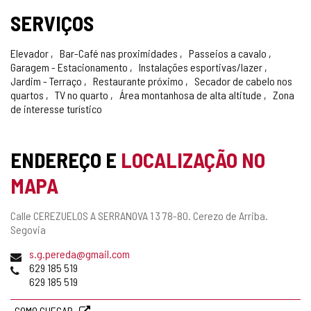
SERVIÇOS
Elevador
Bar-Café nas proximidades
Passeios a cavalo
Garagem - Estacionamento
Instalações esportivas/lazer
Jardim - Terraço
Restaurante próximo
Secador de cabelo nos
quartos
TV no quarto
Área montanhosa de alta altitude
Zona
de interesse turístico
ENDEREÇO E
LOCALIZAÇÃO NO
MAPA
Endereço
Calle CEREZUELOS A SERRANOVA 1 3 78-80.
Cerezo de Arriba.
postal
Segovia
Endereço
s.g.pereda@gmail.com
de
Telefones
629 185 519
email
629 185 519
COMO CHEGAR