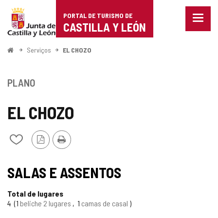
Portal
Ir para o conteúdo
PORTAL DE TURISMO DE
Menu
de
CASTILLA Y LEÓN
fecha
Mostr
Turismo
opçõe
Começo
Serviços
EL CHOZO
de
de
naveg
Castilla
PLANO
y
EL CHOZO
León
Versão
Imprimir
Adicionar
PDF
/
remover
TIPO
de
SALAS E ASSENTOS
meus
cadernos
Total de lugares
4
1
beliche 2 lugares
1
camas de casal