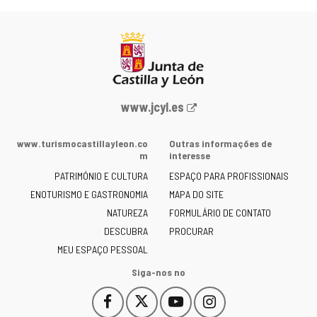
Portal
www.jcyl.es
Web
da
www.turismocastillayleon.co
Outras informações de
Junta
m
interesse
de
PATRIMÓNIO E CULTURA
ESPAÇO PARA PROFISSIONAIS
Castilla
ENOTURISMO E GASTRONOMIA
MAPA DO SITE
y
NATUREZA
FORMULÁRIO DE CONTATO
León
-
DESCUBRA
PROCURAR
MEU ESPAÇO PESSOAL
Siga-nos no
Facebook
X
YouTube
Instagram
Este
Este
Este
Este