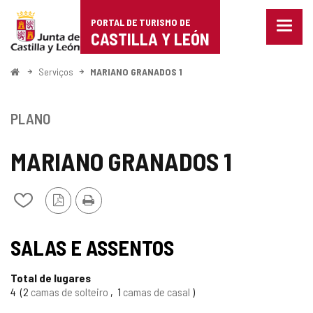
Portal
Ir para o conteúdo
PORTAL DE TURISMO DE
Menu
de
CASTILLA Y LEÓN
fecha
Mostr
Turismo
opçõe
Começo
Serviços
MARIANO GRANADOS 1
de
de
naveg
Castilla
PLANO
y
MARIANO GRANADOS 1
León
Versão
Imprimir
Adicionar
PDF
/
remover
TIPO
de
SALAS E ASSENTOS
meus
cadernos
Total de lugares
4
2
camas de solteiro
1
camas de casal