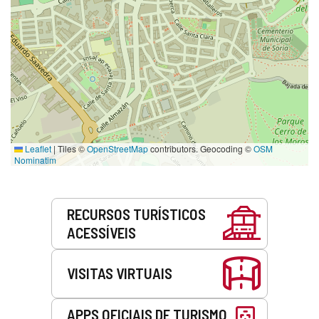
Leaflet
|
Tiles ©
OpenStreetMap
contributors. Geocoding ©
OSM
Nominatim
Serviços
RECURSOS TURÍSTICOS
ACESSÍVEIS
VISITAS VIRTUAIS
APPS OFICIAIS DE TURISMO