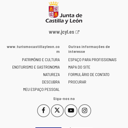
Portal
www.jcyl.es
Web
da
www.turismocastillayleon.co
Outras informações de
Junta
m
interesse
de
PATRIMÓNIO E CULTURA
ESPAÇO PARA PROFISSIONAIS
Castilla
ENOTURISMO E GASTRONOMIA
MAPA DO SITE
y
NATUREZA
FORMULÁRIO DE CONTATO
León
-
DESCUBRA
PROCURAR
MEU ESPAÇO PESSOAL
Siga-nos no
Facebook
X
YouTube
Instagram
Este
Este
Este
Este
enlace
enlace
enlace
enlace
se
se
se
se