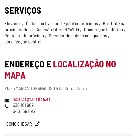
SERVIÇOS
Elevador
Ônibus ou transporte público próximos
Bar-Café nas
proximidades
Conexão Internet/Wi-Fi
Construção histórica
Restaurante próximo
Secador de cabelo nos quartos
Localização central
ENDEREÇO E
LOCALIZAÇÃO NO
MAPA
Endereço
Plaza MARIANO GRANADOS 1 4 IZ.
Soria.
Soria
postal
Endereço
hola@sgturistica.es
de
Telefones
636 181 869
email
646 158 893
COMO CHEGAR