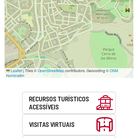
Leaflet
|
Tiles ©
OpenStreetMap
contributors. Geocoding ©
OSM
Nominatim
Serviços
RECURSOS TURÍSTICOS
ACESSÍVEIS
VISITAS VIRTUAIS