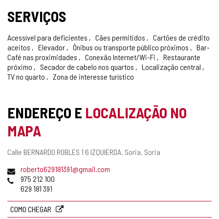
SERVIÇOS
Acessível para deficientes
Cães permitidos
Cartões de crédito
aceitos
Elevador
Ônibus ou transporte público próximos
Bar-
Café nas proximidades
Conexão Internet/Wi-Fi
Restaurante
próximo
Secador de cabelo nos quartos
Localização central
TV no quarto
Zona de interesse turístico
ENDEREÇO E
LOCALIZAÇÃO NO
MAPA
Endereço
Calle BERNARDO ROBLES 1 6 IZQUIERDA.
Soria.
Soria
postal
Endereço
roberto629181391@gmail.com
de
Telefones
975 212 100
email
629 181 391
COMO CHEGAR