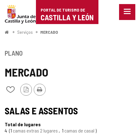
Portal
Ir para o conteúdo
PORTAL DE TURISMO DE
Menu
de
CASTILLA Y LEÓN
fecha
Mostr
Turismo
opçõe
Começo
Serviços
MERCADO
de
de
naveg
Castilla
PLANO
y
MERCADO
León
Versão
Imprimir
Adicionar
PDF
/
remover
TIPO
de
SALAS E ASSENTOS
meus
cadernos
Total de lugares
4
1
camas extras 2 lugares
1
camas de casal