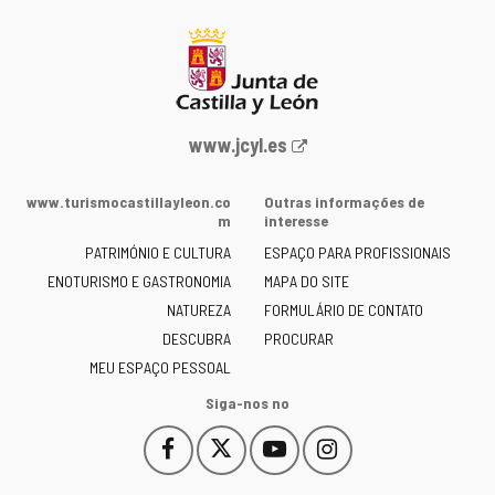
Portal
www.jcyl.es
Web
da
www.turismocastillayleon.co
Outras informações de
Junta
m
interesse
de
PATRIMÓNIO E CULTURA
ESPAÇO PARA PROFISSIONAIS
Castilla
ENOTURISMO E GASTRONOMIA
MAPA DO SITE
y
NATUREZA
FORMULÁRIO DE CONTATO
León
-
DESCUBRA
PROCURAR
MEU ESPAÇO PESSOAL
Siga-nos no
Facebook
X
YouTube
Instagram
Este
Este
Este
Este
enlace
enlace
enlace
enlace