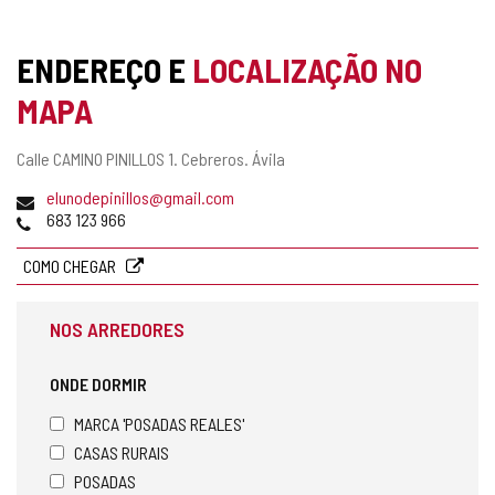
ENDEREÇO E
LOCALIZAÇÃO NO
MAPA
Endereço
Calle CAMINO PINILLOS 1.
Cebreros.
Ávila
postal
Endereço
elunodepinillos@gmail.com
de
Telefones
683 123 966
email
COMO CHEGAR
NOS ARREDORES
ONDE DORMIR
MARCA 'POSADAS REALES'
CASAS RURAIS
POSADAS