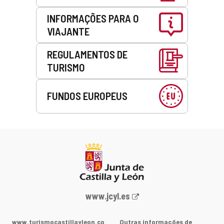
INFORMAÇÕES PARA O
VIAJANTE
REGULAMENTOS DE
TURISMO
FUNDOS EUROPEUS
Portal
www.jcyl.es
Web
da
www.turismocastillayleon.co
Outras informações de