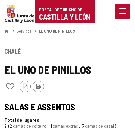
Portal
Ir para o conteúdo
PORTAL DE TURISMO DE
Menu
de
CASTILLA Y LEÓN
fecha
Mostr
Turismo
opçõe
Começo
Serviços
EL UNO DE PINILLOS
de
de
naveg
Castilla
CHALÉ
y
EL UNO DE PINILLOS
León
Versão
Imprimir
Adicionar
PDF
/
remover
TIPO
de
SALAS E ASSENTOS
meus
cadernos
Total de lugares
9
2
camas de solteiro
1
camas extras
3
camas de casal