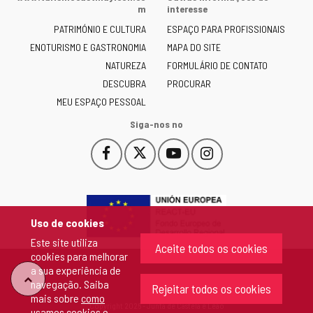
Junta
m
interesse
de
PATRIMÓNIO E CULTURA
ESPAÇO PARA PROFISSIONAIS
Castilla
ENOTURISMO E GASTRONOMIA
MAPA DO SITE
y
NATUREZA
FORMULÁRIO DE CONTATO
León
-
DESCUBRA
PROCURAR
MEU ESPAÇO PESSOAL
Siga-nos no
Facebook
X
YouTube
Instagram
Este
Este
Este
Este
enlace
enlace
enlace
enlace
se
se
se
se
abrirá
abrirá
abrirá
abrirá
en
en
en
en
Uso de cookies
una
una
una
una
Este site utiliza
ventana
ventana
ventana
ventana
Aceite todos os cookies
cookies para melhorar
nueva.
nueva.
nueva.
nueva.
a sua experiência de
"Voltar
navegação. Saiba
Rejeitar todos os cookies
mais sobre
como
Copyright 2026 - Junta de Castela e Leão
usamos cookies e
ao