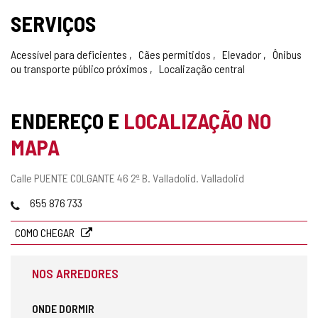
SERVIÇOS
Acessível para deficientes
Cães permitidos
Elevador
Ônibus
ou transporte público próximos
Localização central
ENDEREÇO E
LOCALIZAÇÃO NO
MAPA
Endereço
Calle PUENTE COLGANTE 46 2º B.
Valladolid.
Valladolid
postal
Telefones
655 876 733
COMO CHEGAR
NOS ARREDORES
ONDE DORMIR