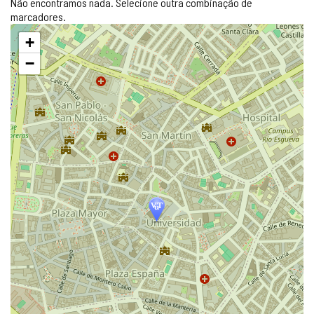
Não encontramos nada. Selecione outra combinação de
marcadores.
Pular
+
mapa
−