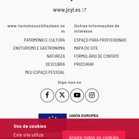
Portal
www.jcyl.es
Web
da
www.turismocastillayleon.co
Outras informações de
Junta
m
interesse
de
PATRIMÓNIO E CULTURA
ESPAÇO PARA PROFISSIONAIS
Castilla
ENOTURISMO E GASTRONOMIA
MAPA DO SITE
y
NATUREZA
FORMULÁRIO DE CONTATO
León
-
DESCUBRA
PROCURAR
MEU ESPAÇO PESSOAL
Siga-nos no
Facebook
X
YouTube
Instagram
Este
Este
Este
Este
enlace
enlace
enlace
enlace
se
se
se
se
abrirá
abrirá
abrirá
abrirá
en
en
en
en
Uso de cookies
una
una
una
una
Este site utiliza
ventana
ventana
ventana
ventana
Aceite todos os cookies