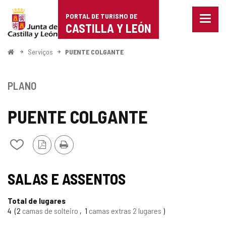
Portal
Ir para o conteúdo
PORTAL DE TURISMO DE
Menu
de
CASTILLA Y LEÓN
fecha
Mostr
Turismo
opçõe
Começo
Serviços
PUENTE COLGANTE
de
de
naveg
Castilla
PLANO
y
PUENTE COLGANTE
León
Versão
Imprimir
Adicionar
PDF
/
remover
de
SALAS E ASSENTOS
meus
cadernos
Total de lugares
4
2
camas de solteiro
1
camas extras 2 lugares