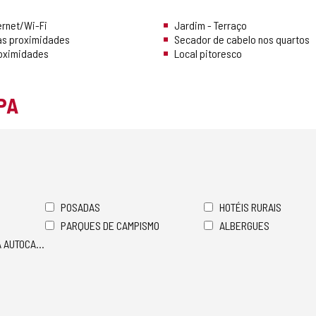
ernet/Wi-Fi
Jardim - Terraço
as proximidades
Secador de cabelo nos quartos
roximidades
Local pitoresco
PA
POSADAS
HOTÉIS RURAIS
PARQUES DE CAMPISMO
ALBERGUES
A AUTOCARAVANAS