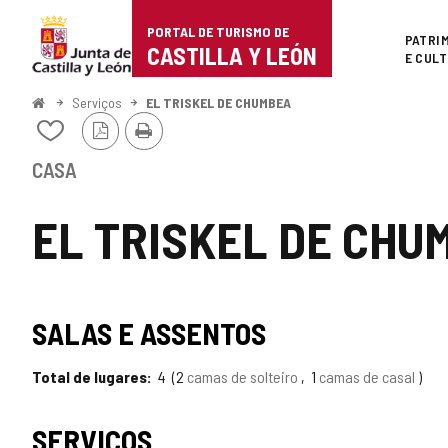
Portal
Ir para o conteúdo
PORTAL DE TURISMO DE
Superi
PATRI
de
CASTILLA Y LEÓN
E CUL
Turismo
Começo
Serviços
EL TRISKEL DE CHUMBEA
Versão
Imprimir
de
Adicionar
PDF
/
Castilla
remover
CASA
de
y
meus
EL TRISKEL DE CHU
cadernos
León
SALAS E ASSENTOS
Total de lugares
4
2
camas de solteiro
1
camas de casal
SERVIÇOS