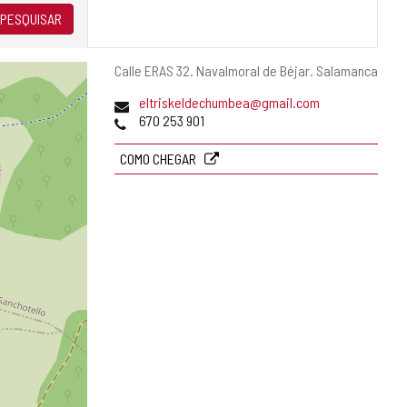
PESQUISAR
Endereço
Calle ERAS 32.
Navalmoral de Béjar.
Salamanca
postal
Endereço
eltriskeldechumbea@gmail.com
de
Telefones
670 253 901
email
COMO CHEGAR