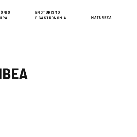
or
MÓNIO
ENOTURISMO
NATUREZA
TURA
E GASTRONOMIA
MBEA