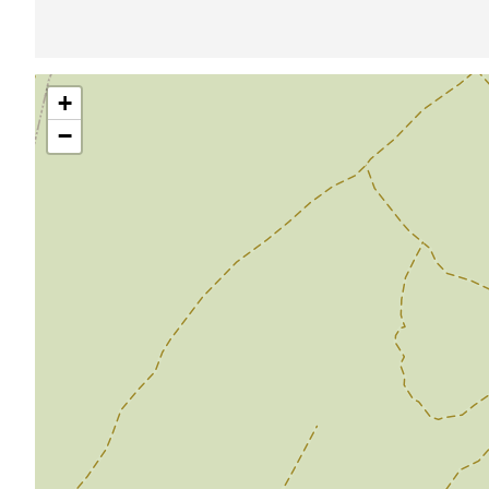
Pular
+
mapa
−