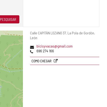
PESQUISAR
Endereço
Calle CAPITÁN LOZANO 37.
La Pola de Gordón.
postal
León
Endereço
bicisyvacas@gmail.com
de
Telefones
696 274 166
email
COMO CHEGAR