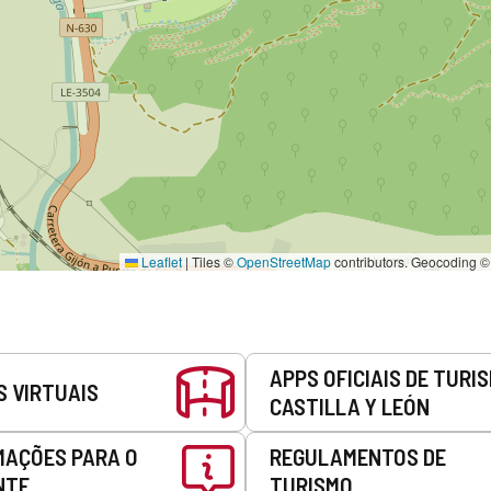
Leaflet
|
Tiles ©
OpenStreetMap
contributors. Geocoding 
APPS OFICIAIS DE TURI
S VIRTUAIS
CASTILLA Y LEÓN
MAÇÕES PARA O
REGULAMENTOS DE
NTE
TURISMO