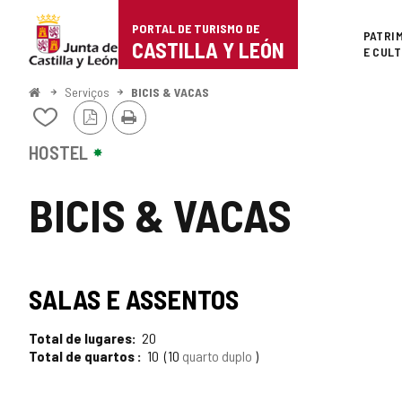
Portal
Ir para o conteúdo
PORTAL DE TURISMO DE
Superi
PATRI
de
CASTILLA Y LEÓN
E CUL
Turismo
Começo
Serviços
BICIS & VACAS
Versão
Imprimir
de
Adicionar
PDF
/
Castilla
remover
HOSTEL
de
y
meus
BICIS & VACAS
cadernos
León
SALAS E ASSENTOS
Total de lugares
20
Total de quartos
10
10
quarto duplo