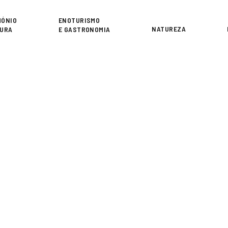
or
MÓNIO
ENOTURISMO
NATUREZA
TURA
E GASTRONOMIA