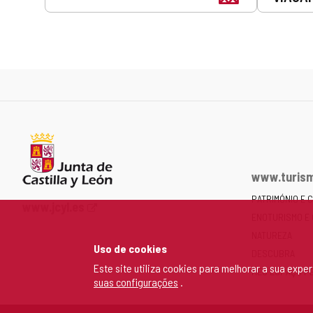
www.turism
PATRIMÓNIO E 
Portal
www.jcyl.es
ENOTURISMO E
Web
da
NATUREZA
Uso de cookies
Junta
DESCUBRA
de
Este site utiliza cookies para melhorar a sua exp
MEU ESPAÇO P
suas configurações
.
Castilla
y