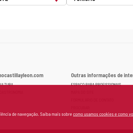
ocastillayleon.com
Outras informações de int
CULTURA
ESPAÇO PARA PROFISSIONAIS
 GASTRONOMIA
MAPA DO SITE
FORMULÁRIO DE CONTATO
PROCURAR
eriência de navegação. Saiba mais sobre
como usamos cookies e como vo
ESSOAL