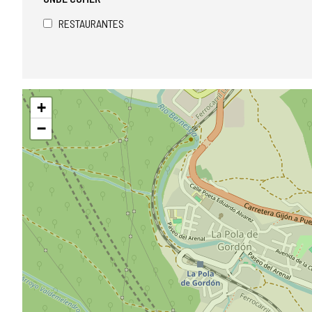
RESTAURANTES
Pular
+
mapa
−