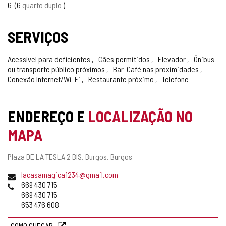
6
6
quarto duplo
SERVIÇOS
Acessível para deficientes
Cães permitidos
Elevador
Ônibus
ou transporte público próximos
Bar-Café nas proximidades
Conexão Internet/Wi-Fi
Restaurante próximo
Telefone
ENDEREÇO E
LOCALIZAÇÃO NO
MAPA
Endereço
Plaza DE LA TESLA 2 BIS.
Burgos.
Burgos
postal
Endereço
lacasamagica1234@gmail.com
de
Telefones
669 430 715
email
669 430 715
653 476 608
COMO CHEGAR