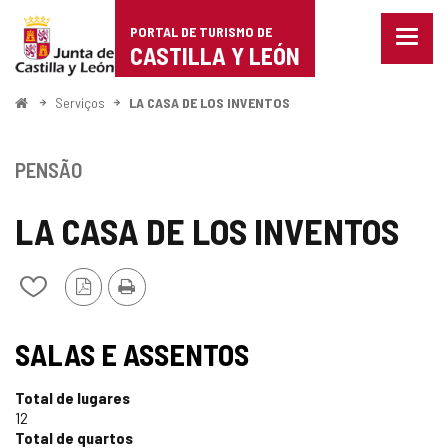
Portal
Ir para o conteúdo
PORTAL DE TURISMO DE
Menu
de
CASTILLA Y LEÓN
fecha
Mostr
Turismo
opçõe
Começo
Serviços
LA CASA DE LOS INVENTOS
de
de
naveg
Castilla
PENSÃO
y
LA CASA DE LOS INVENTOS
León
Versão
Imprimir
Adicionar
PDF
/
remover
TIPO
de
SALAS E ASSENTOS
meus
cadernos
Total de lugares
12
Total de quartos