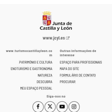
Portal
www.jcyl.es
Web
da
www.turismocastillayleon.co
Outras informações de
Junta
m
interesse
de
PATRIMÓNIO E CULTURA
ESPAÇO PARA PROFISSIONAIS
Castilla
ENOTURISMO E GASTRONOMIA
MAPA DO SITE
y
NATUREZA
FORMULÁRIO DE CONTATO
León
-
DESCUBRA
PROCURAR
MEU ESPAÇO PESSOAL
Siga-nos no
Facebook
X
YouTube
Instagram
Este
Este
Este
Este