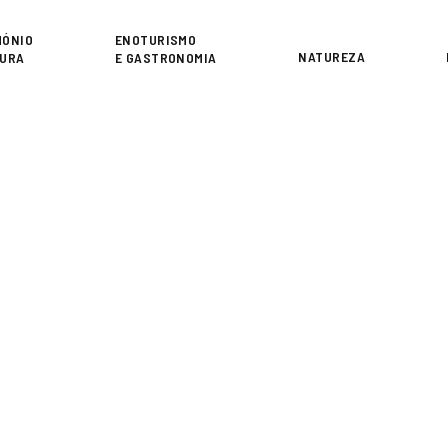
or
MÓNIO
ENOTURISMO
NATUREZA
TURA
E GASTRONOMIA