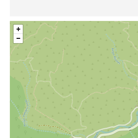
Pular
+
mapa
−