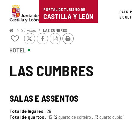
Portal
Ir para o conteúdo
PORTAL DE TURISMO DE
Superi
PATRI
de
CASTILLA Y LEÓN
E CUL
Turismo
Começo
Serviços
LAS CUMBRES
x
Facebook
Versão
Imprimir
de
Adicionar
PDF
/
Castilla
remover
HOTEL
de
y
meus
LAS CUMBRES
cadernos
León
SALAS E ASSENTOS
Total de lugares
28
Total de quartos
15
2
quarto de solteiro
13
quarto duplo