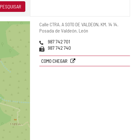
PESQUISAR
Endereço
Calle CTRA. A SOTO DE VALDEON, KM. 14 14.
postal
Posada de Valdeón.
León
Telefones
987 742 701
Fax
987 742 740
COMO CHEGAR