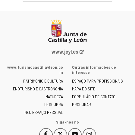
Portal
www.jcyl.es
Web
da
www.turismocastillayleon.co
Outras informações de
Junta
m
interesse
de
PATRIMÓNIO E CULTURA
ESPAÇO PARA PROFISSIONAIS
Castilla
ENOTURISMO E GASTRONOMIA
MAPA DO SITE
y
NATUREZA
FORMULÁRIO DE CONTATO
León
-
DESCUBRA
PROCURAR
MEU ESPAÇO PESSOAL
Siga-nos no
Facebook
X
YouTube
Instagram