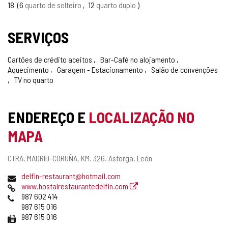
18
6
quarto de solteiro
12
quarto duplo
SERVIÇOS
Cartões de crédito aceitos
Bar-Café no alojamento
Aquecimento
Garagem - Estacionamento
Salão de convenções
TV no quarto
ENDEREÇO E
LOCALIZAÇÃO NO
MAPA
Endereço
CTRA. MADRID-CORUÑA, KM. 326.
Astorga.
León
postal
Endereço
delfin-restaurant@hotmail.com
de
Pagina
www.hostalrestaurantedelfin.com
email
web
Telefones
987 602 414
987 615 016
Fax
987 615 016