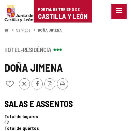
Portal
Ir para o conteúdo
PORTAL DE TURISMO DE
Menu
de
CASTILLA Y LEÓN
fecha
Mostr
Turismo
opçõe
Começo
Serviços
DOÑA JIMENA
de
de
naveg
Castilla
HOTEL-RESIDÊNCIA
y
DOÑA JIMENA
León
x
Facebook
Versão
Imprimir
Adicionar
PDF
/
remover
de
SALAS E ASSENTOS
meus
cadernos
Total de lugares
42
Total de quartos