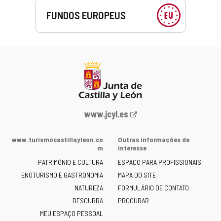
FUNDOS EUROPEUS
Portal
www.jcyl.es
Web
da
www.turismocastillayleon.co
Outras informações de
Junta
m
interesse
de
PATRIMÓNIO E CULTURA
ESPAÇO PARA PROFISSIONAIS
Castilla
ENOTURISMO E GASTRONOMIA
MAPA DO SITE
y
NATUREZA
FORMULÁRIO DE CONTATO
León
-
DESCUBRA
PROCURAR
MEU ESPAÇO PESSOAL