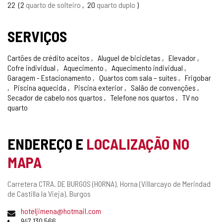
22
2
quarto de solteiro
20
quarto duplo
SERVIÇOS
Cartões de crédito aceitos
Aluguel de bicicletas
Elevador
Cofre individual
Aquecimento
Aquecimento individual
Garagem - Estacionamento
Quartos com sala – suítes
Frigobar
Piscina aquecida
Piscina exterior
Salão de convenções
Secador de cabelo nos quartos
Telefone nos quartos
TV no
quarto
ENDEREÇO E
LOCALIZAÇÃO NO
MAPA
Endereço
Carretera CTRA. DE BURGOS (HORNA).
Horna (Villarcayo de Merindad
postal
de Castilla la Vieja).
Burgos
Endereço
hoteljimena@hotmail.com
de
Telefones
947 130 566