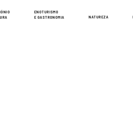
or
MÓNIO
ENOTURISMO
NATUREZA
TURA
E GASTRONOMIA