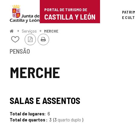
Portal
Ir para o conteúdo
PORTAL DE TURISMO DE
Superi
PATRI
de
CASTILLA Y LEÓN
E CUL
Turismo
Começo
Serviços
MERCHE
Versão
Imprimir
de
Adicionar
PDF
/
Castilla
remover
PENSÃO
de
y
meus
MERCHE
cadernos
León
SALAS E ASSENTOS
Total de lugares
6
Total de quartos
3
3
quarto duplo