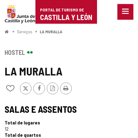
Portal
Ir para o conteúdo
PORTAL DE TURISMO DE
Menu
de
CASTILLA Y LEÓN
fecha
Mostr
Turismo
opçõe
Começo
Serviços
LA MURALLA
de
de
naveg
Castilla
HOSTEL
y
LA MURALLA
León
x
Facebook
Versão
Imprimir
Adicionar
PDF
/
remover
de
SALAS E ASSENTOS
meus
cadernos
Total de lugares
12
Total de quartos