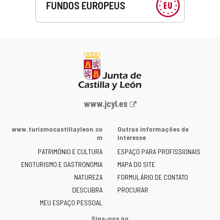
FUNDOS EUROPEUS
Portal
www.jcyl.es
Web
da
www.turismocastillayleon.co
Outras informações de
Junta
m
interesse
de
PATRIMÓNIO E CULTURA
ESPAÇO PARA PROFISSIONAIS
Castilla
ENOTURISMO E GASTRONOMIA
MAPA DO SITE
y
NATUREZA
FORMULÁRIO DE CONTATO
León
-
DESCUBRA
PROCURAR
MEU ESPAÇO PESSOAL
Siga-nos no