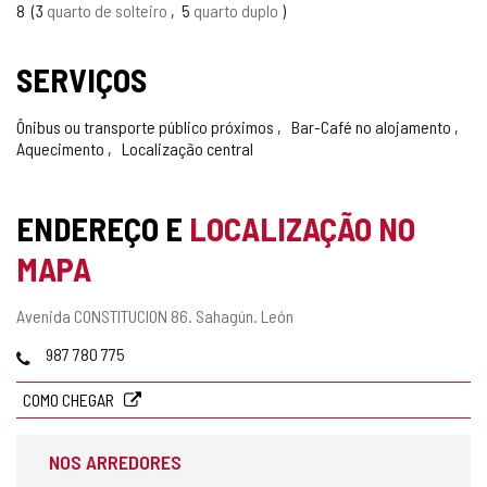
8
3
quarto de solteiro
5
quarto duplo
SERVIÇOS
Ônibus ou transporte público próximos
Bar-Café no alojamento
Aquecimento
Localização central
ENDEREÇO E
LOCALIZAÇÃO NO
MAPA
Endereço
Avenida CONSTITUCION 86.
Sahagún.
León
postal
Telefones
987 780 775
COMO CHEGAR
NOS ARREDORES