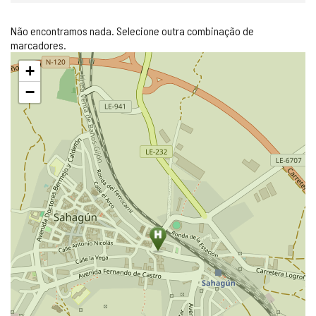
Não encontramos nada. Selecione outra combinação de
marcadores.
Pular
+
mapa
−