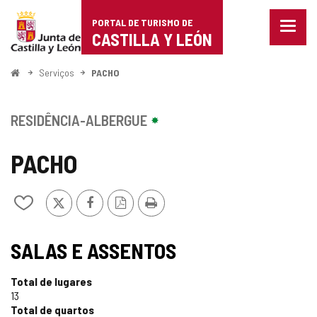
Portal
Ir para o conteúdo
PORTAL DE TURISMO DE
Menu
de
CASTILLA Y LEÓN
fecha
Mostr
Turismo
opçõe
Começo
Serviços
PACHO
de
de
naveg
Castilla
RESIDÊNCIA-ALBERGUE
y
PACHO
León
x
Facebook
Versão
Imprimir
Adicionar
PDF
/
remover
de
SALAS E ASSENTOS
meus
cadernos
Total de lugares
13
Total de quartos