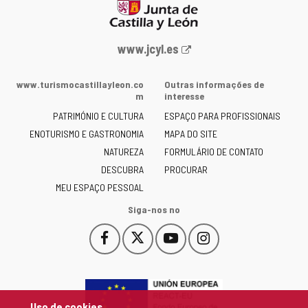
Portal
www.jcyl.es
Web
da
www.turismocastillayleon.co
Outras informações de
Junta
m
interesse
de
PATRIMÓNIO E CULTURA
ESPAÇO PARA PROFISSIONAIS
Castilla
ENOTURISMO E GASTRONOMIA
MAPA DO SITE
y
NATUREZA
FORMULÁRIO DE CONTATO
León
-
DESCUBRA
PROCURAR
MEU ESPAÇO PESSOAL
Siga-nos no
Facebook
X
YouTube
Instagram
Este
Este
Este
Este
enlace
enlace
enlace
enlace
se
se
se
se
abrirá
abrirá
abrirá
abrirá
en
en
en
en
Uso de cookies